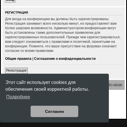
РЕГИСТРАЦИЯ
Для входа на конференцию вы должны быть зарегистрированы.
Регистрация занимает всего несколько минут, но предоставляет вам
более широкие возможности. Администратором конференции могут
быть установлены также дополнительные привилегии для
зарегистрированных пользователей. Прежде чем зарегистрироваться,
вам следует ознакомиться с правилами и политикой, принятыми на
конференции. Помните, что ваше присутствие на форумах означает
согласие со всеми правилами.
Общие правила
|
Соглашение о конфиденциальности
Регистрация
Этот сайт использует cookies для
Список форумов
Часовой пояс:
UTC+03:00
обеспечения своей корректной работы.
Создано на основе
phpBB
® Forum Software © phpBB Limited
Подробнее
Style
Rock'n Roll
ported 3.3 by
phpBB Spain
Русская поддержка phpBB
Конфиденциальность
|
Правила
Согласен