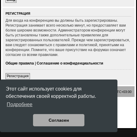
РЕГИСТРАЦИЯ
Для входа на конференцию вы должны быть зарегистрированы.
Регистрация занимает всего несколько минут, но предоставляет вам
более широкие возможности. Администратором конференции могут
быть установлены также дополнительные привилегии для
зарегистрированных пользователей. Прежде чем зарегистрироваться,
вам следует ознакомиться с правилами и политикой, принятыми на
конференции. Помните, что ваше присутствие на форумах означает
согласие со всеми правилами.
Общие правила
|
Соглашение о конфиденциальности
Регистрация
Этот сайт использует cookies для
Список форумов
Часовой пояс:
UTC+03:00
обеспечения своей корректной работы.
Создано на основе
phpBB
® Forum Software © phpBB Limited
Подробнее
Style
Rock'n Roll
ported 3.3 by
phpBB Spain
Русская поддержка phpBB
Конфиденциальность
|
Правила
Согласен