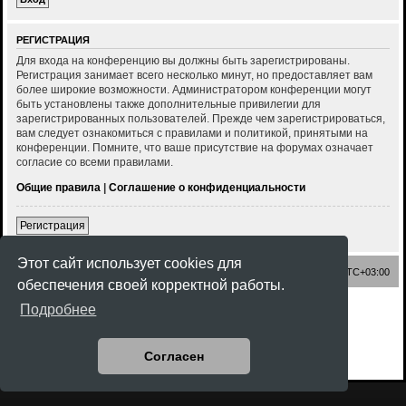
РЕГИСТРАЦИЯ
Для входа на конференцию вы должны быть зарегистрированы.
Регистрация занимает всего несколько минут, но предоставляет вам
более широкие возможности. Администратором конференции могут
быть установлены также дополнительные привилегии для
зарегистрированных пользователей. Прежде чем зарегистрироваться,
вам следует ознакомиться с правилами и политикой, принятыми на
конференции. Помните, что ваше присутствие на форумах означает
согласие со всеми правилами.
Общие правила
|
Соглашение о конфиденциальности
Регистрация
Этот сайт использует cookies для
Список форумов
Часовой пояс:
UTC+03:00
обеспечения своей корректной работы.
Создано на основе
phpBB
® Forum Software © phpBB Limited
Подробнее
Style
Rock'n Roll
ported 3.3 by
phpBB Spain
Русская поддержка phpBB
Конфиденциальность
|
Правила
Согласен