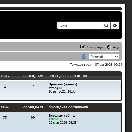
Поиск
Расшир
Регистрация
Вход
Текущее время: 07 авг 2026, 09:23
ТЕМЫ
СООБЩЕНИЯ
ПОСЛЕДНЕЕ СООБЩЕНИЕ
Правила (проект)
2
7
П
awang
е
10 авг 2021, 18:38
р
е
й
т
ТЕМЫ
СООБЩЕНИЯ
ПОСЛЕДНЕЕ СООБЩЕНИЕ
и
к
Веселые ребята
п
38
55
П
sergio
о
е
22 мар 2026, 15:35
с
р
л
е
е