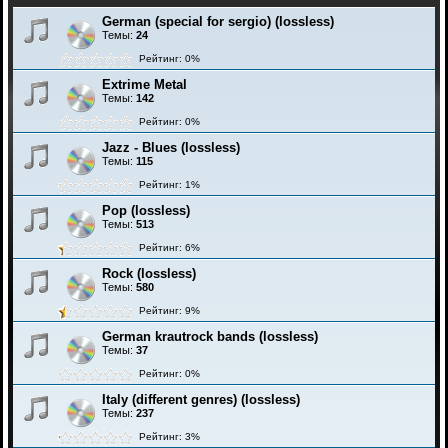
German (special for sergio) (lossless)
Темы:
24
Рейтинг: 0%
Extrime Metal
Темы:
142
Рейтинг: 0%
Jazz - Blues (lossless)
Темы:
115
Рейтинг: 1%
Pop (lossless)
Темы:
513
Рейтинг: 6%
Rock (lossless)
Темы:
580
Рейтинг: 9%
German krautrock bands (lossless)
Темы:
37
Рейтинг: 0%
Italy (different genres) (lossless)
Темы:
237
Рейтинг: 3%