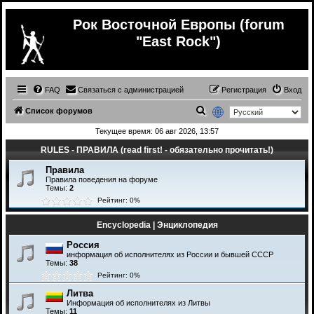
Рок Восточной Европы (forum
"East Rock")
FAQ
Связаться с администрацией
Регистрация
Вход
П
Список форумов
о
Текущее время: 06 авг 2026, 13:57
и
RULES - ПРАВИЛА (read first! - обязательно прочитать!)
с
Правила
к
Правила поведения на форуме
Темы:
2
Рейтинг: 0%
Encyclopedia | Энциклопедия
Россия
информация об исполнителях из России и бывшей СССР
Темы:
38
Рейтинг: 0%
Литва
Информация об исполнителях из Литвы
Темы:
11