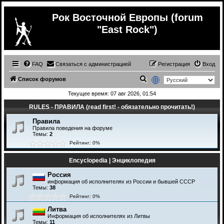
Рок Восточной Европы (forum
"East Rock")
FAQ
Связаться с администрацией
Регистрация
Вход
П
Список форумов
о
Текущее время: 07 авг 2026, 01:54
и
RULES - ПРАВИЛА (read first! - обязательно прочитать!)
с
Правила
к
Правила поведения на форуме
Темы:
2
Рейтинг: 0%
Encyclopedia | Энциклопедия
Россия
информация об исполнителях из России и бывшей СССР
Темы:
38
Рейтинг: 0%
Литва
Информация об исполнителях из Литвы
Темы:
11