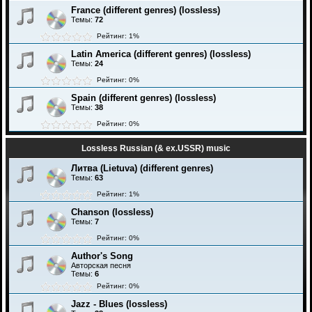
France (different genres) (lossless)
Темы:
72
Рейтинг: 1%
Latin America (different genres) (lossless)
Темы:
24
Рейтинг: 0%
Spain (different genres) (lossless)
Темы:
38
Рейтинг: 0%
Lossless Russian (& ex.USSR) music
Литва (Lietuva) (different genres)
Темы:
63
Рейтинг: 1%
Chanson (lossless)
Темы:
7
Рейтинг: 0%
Author's Song
Авторская песня
Темы:
6
Рейтинг: 0%
Jazz - Blues (lossless)