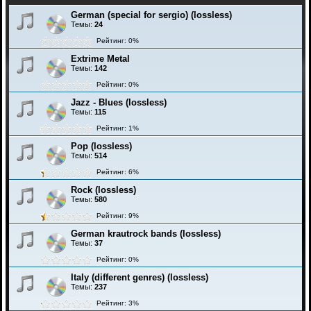
German (special for sergio) (lossless)
Темы:
24
Рейтинг: 0%
Extrime Metal
Темы:
142
Рейтинг: 0%
Jazz - Blues (lossless)
Темы:
115
Рейтинг: 1%
Pop (lossless)
Темы:
514
Рейтинг: 6%
Rock (lossless)
Темы:
580
Рейтинг: 9%
German krautrock bands (lossless)
Темы:
37
Рейтинг: 0%
Italy (different genres) (lossless)
Темы:
237
Рейтинг: 3%