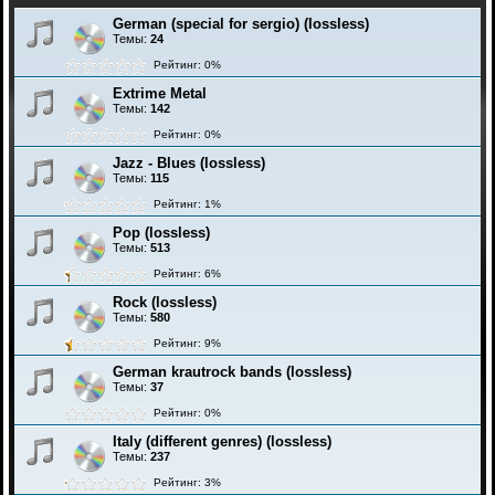
German (special for sergio) (lossless)
Темы:
24
Рейтинг: 0%
Extrime Metal
Темы:
142
Рейтинг: 0%
Jazz - Blues (lossless)
Темы:
115
Рейтинг: 1%
Pop (lossless)
Темы:
513
Рейтинг: 6%
Rock (lossless)
Темы:
580
Рейтинг: 9%
German krautrock bands (lossless)
Темы:
37
Рейтинг: 0%
Italy (different genres) (lossless)
Темы:
237
Рейтинг: 3%