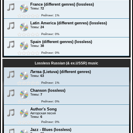
France (different genres) (lossless)
Темы:
72
Рейтинг: 1%
Latin America (different genres) (lossless)
Темы:
24
Рейтинг: 0%
Spain (different genres) (lossless)
Темы:
38
Рейтинг: 0%
Lossless Russian (& ex.USSR) music
Литва (Lietuva) (different genres)
Темы:
63
Рейтинг: 1%
Chanson (lossless)
Темы:
7
Рейтинг: 0%
Author's Song
Авторская песня
Темы:
6
Рейтинг: 0%
Jazz - Blues (lossless)