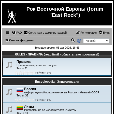
Рок Восточной Европы (forum
"East Rock")
FAQ
Связаться с администрацией
Регистрация
Вход
П
Список форумов
о
Текущее время: 06 авг 2026, 18:43
и
RULES - ПРАВИЛА (read first! - обязательно прочитать!)
с
Правила
к
Правила поведения на форуме
Темы:
2
Рейтинг: 0%
Encyclopedia | Энциклопедия
Россия
информация об исполнителях из России и бывшей СССР
Темы:
38
Рейтинг: 0%
Литва
Информация об исполнителях из Литвы
Темы:
11