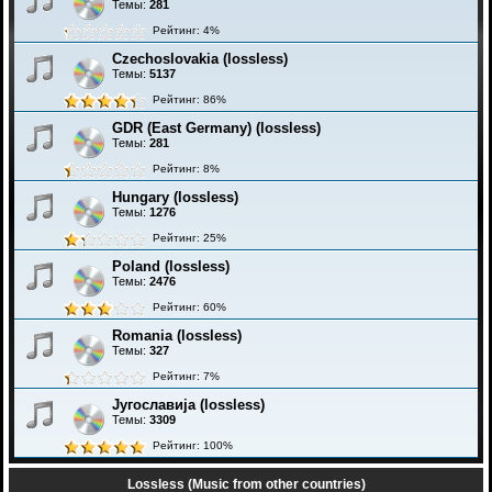
Темы:
281
Рейтинг: 4%
Czechoslovakia (lossless)
Темы:
5137
Рейтинг: 86%
GDR (East Germany) (lossless)
Темы:
281
Рейтинг: 8%
Hungary (lossless)
Темы:
1276
Рейтинг: 25%
Poland (lossless)
Темы:
2476
Рейтинг: 60%
Romania (lossless)
Темы:
327
Рейтинг: 7%
Југославија (lossless)
Темы:
3309
Рейтинг: 100%
Lossless (Music from other countries)