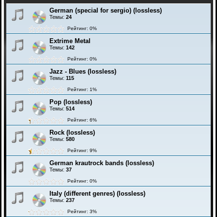
German (special for sergio) (lossless)
Темы:
24
Рейтинг: 0%
Extrime Metal
Темы:
142
Рейтинг: 0%
Jazz - Blues (lossless)
Темы:
115
Рейтинг: 1%
Pop (lossless)
Темы:
514
Рейтинг: 6%
Rock (lossless)
Темы:
580
Рейтинг: 9%
German krautrock bands (lossless)
Темы:
37
Рейтинг: 0%
Italy (different genres) (lossless)
Темы:
237
Рейтинг: 3%