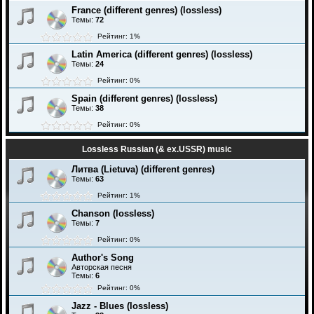
France (different genres) (lossless)
Темы:
72
Рейтинг: 1%
Latin America (different genres) (lossless)
Темы:
24
Рейтинг: 0%
Spain (different genres) (lossless)
Темы:
38
Рейтинг: 0%
Lossless Russian (& ex.USSR) music
Литва (Lietuva) (different genres)
Темы:
63
Рейтинг: 1%
Chanson (lossless)
Темы:
7
Рейтинг: 0%
Author's Song
Авторская песня
Темы:
6
Рейтинг: 0%
Jazz - Blues (lossless)