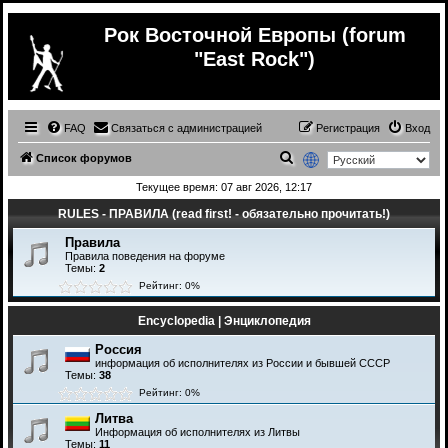
Рок Восточной Европы (forum
"East Rock")
FAQ
Связаться с администрацией
Регистрация
Вход
П
Список форумов
о
Текущее время: 07 авг 2026, 12:17
и
RULES - ПРАВИЛА (read first! - обязательно прочитать!)
с
Правила
к
Правила поведения на форуме
Темы:
2
Рейтинг: 0%
Encyclopedia | Энциклопедия
Россия
информация об исполнителях из России и бывшей СССР
Темы:
38
Рейтинг: 0%
Литва
Информация об исполнителях из Литвы
Темы:
11