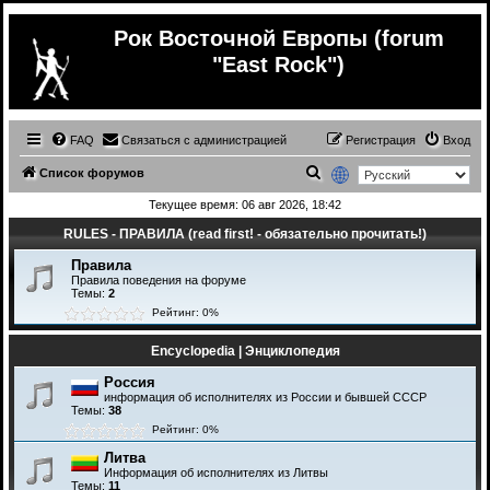
Рок Восточной Европы (forum
"East Rock")
FAQ
Связаться с администрацией
Регистрация
Вход
П
Список форумов
о
Текущее время: 06 авг 2026, 18:42
и
RULES - ПРАВИЛА (read first! - обязательно прочитать!)
с
Правила
к
Правила поведения на форуме
Темы:
2
Рейтинг: 0%
Encyclopedia | Энциклопедия
Россия
информация об исполнителях из России и бывшей СССР
Темы:
38
Рейтинг: 0%
Литва
Информация об исполнителях из Литвы
Темы:
11