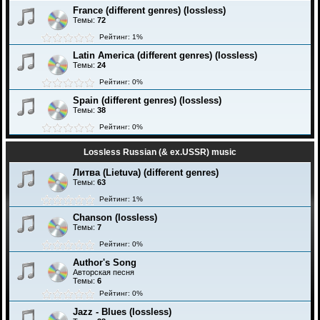
France (different genres) (lossless)
Темы:
72
Рейтинг: 1%
Latin America (different genres) (lossless)
Темы:
24
Рейтинг: 0%
Spain (different genres) (lossless)
Темы:
38
Рейтинг: 0%
Lossless Russian (& ex.USSR) music
Литва (Lietuva) (different genres)
Темы:
63
Рейтинг: 1%
Chanson (lossless)
Темы:
7
Рейтинг: 0%
Author's Song
Авторская песня
Темы:
6
Рейтинг: 0%
Jazz - Blues (lossless)