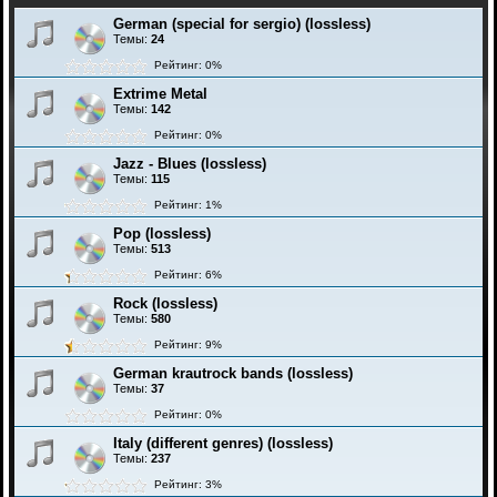
German (special for sergio) (lossless)
Темы:
24
Рейтинг: 0%
Extrime Metal
Темы:
142
Рейтинг: 0%
Jazz - Blues (lossless)
Темы:
115
Рейтинг: 1%
Pop (lossless)
Темы:
513
Рейтинг: 6%
Rock (lossless)
Темы:
580
Рейтинг: 9%
German krautrock bands (lossless)
Темы:
37
Рейтинг: 0%
Italy (different genres) (lossless)
Темы:
237
Рейтинг: 3%