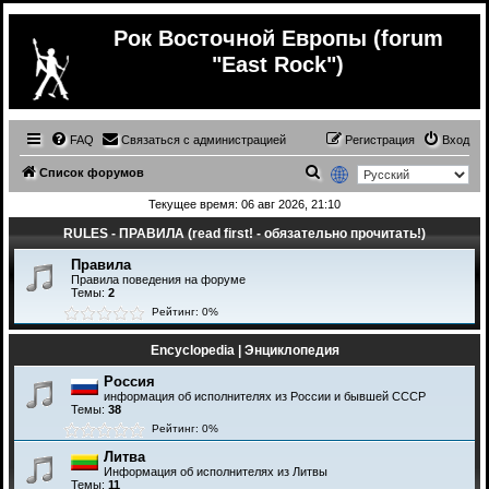
Рок Восточной Европы (forum
"East Rock")
FAQ
Связаться с администрацией
Регистрация
Вход
П
Список форумов
о
Текущее время: 06 авг 2026, 21:10
и
RULES - ПРАВИЛА (read first! - обязательно прочитать!)
с
Правила
к
Правила поведения на форуме
Темы:
2
Рейтинг: 0%
Encyclopedia | Энциклопедия
Россия
информация об исполнителях из России и бывшей СССР
Темы:
38
Рейтинг: 0%
Литва
Информация об исполнителях из Литвы
Темы:
11