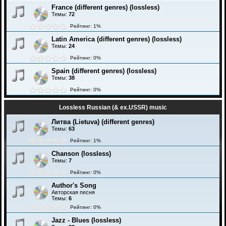
France (different genres) (lossless)
Темы:
72
Рейтинг: 1%
Latin America (different genres) (lossless)
Темы:
24
Рейтинг: 0%
Spain (different genres) (lossless)
Темы:
38
Рейтинг: 0%
Lossless Russian (& ex.USSR) music
Литва (Lietuva) (different genres)
Темы:
63
Рейтинг: 1%
Chanson (lossless)
Темы:
7
Рейтинг: 0%
Author's Song
Авторская песня
Темы:
6
Рейтинг: 0%
Jazz - Blues (lossless)