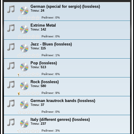
German (special for sergio) (lossless)
Темы:
24
Рейтинг: 0%
Extrime Metal
Темы:
142
Рейтинг: 0%
Jazz - Blues (lossless)
Темы:
115
Рейтинг: 1%
Pop (lossless)
Темы:
513
Рейтинг: 6%
Rock (lossless)
Темы:
580
Рейтинг: 9%
German krautrock bands (lossless)
Темы:
37
Рейтинг: 0%
Italy (different genres) (lossless)
Темы:
237
Рейтинг: 3%