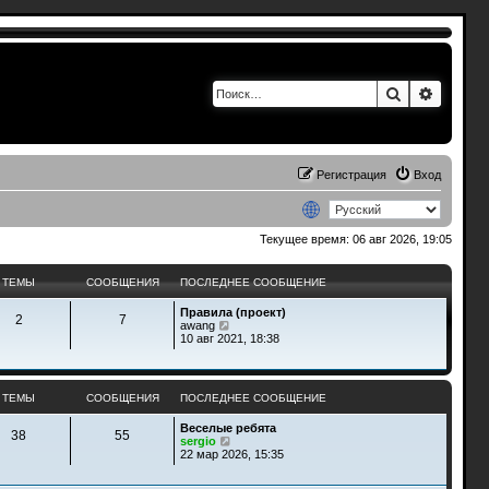
Поиск
Расшир
Регистрация
Вход
Текущее время: 06 авг 2026, 19:05
ТЕМЫ
СООБЩЕНИЯ
ПОСЛЕДНЕЕ СООБЩЕНИЕ
Правила (проект)
2
7
П
awang
е
10 авг 2021, 18:38
р
е
й
т
ТЕМЫ
СООБЩЕНИЯ
ПОСЛЕДНЕЕ СООБЩЕНИЕ
и
к
Веселые ребята
п
38
55
П
sergio
о
е
22 мар 2026, 15:35
с
р
л
е
е