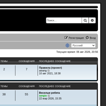
Поиск
Расшир
Регистрация
Вход
Текущее время: 06 авг 2026, 20:56
ТЕМЫ
СООБЩЕНИЯ
ПОСЛЕДНЕЕ СООБЩЕНИЕ
Правила (проект)
2
7
П
awang
е
10 авг 2021, 18:38
р
е
й
т
ТЕМЫ
СООБЩЕНИЯ
ПОСЛЕДНЕЕ СООБЩЕНИЕ
и
к
Веселые ребята
п
38
55
П
sergio
о
е
22 мар 2026, 15:35
с
р
л
е
е