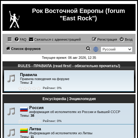
Рок Восточной Европы (forum
"East Rock")
FAQ
Связаться с администрацией
Регистрация
Вход
П
Список форумов
о
Текущее время: 06 авг 2026, 12:35
и
RULES - ПРАВИЛА (read first! - обязательно прочитать!)
с
Правила
к
Правила поведения на форуме
Темы:
2
Рейтинг: 0%
Encyclopedia | Энциклопедия
Россия
информация об исполнителях из России и бывшей СССР
Темы:
38
Рейтинг: 0%
Литва
Информация об исполнителях из Литвы
Темы:
11