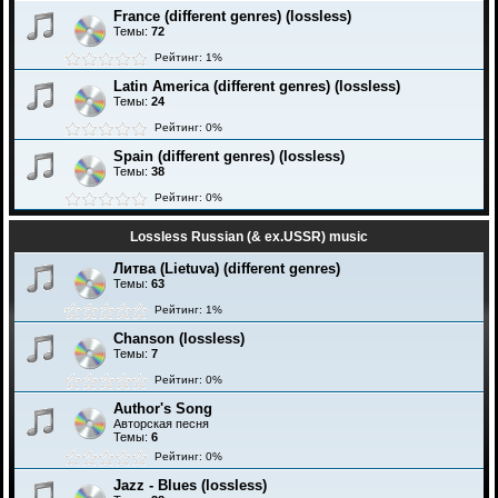
France (different genres) (lossless)
Темы:
72
Рейтинг: 1%
Latin America (different genres) (lossless)
Темы:
24
Рейтинг: 0%
Spain (different genres) (lossless)
Темы:
38
Рейтинг: 0%
Lossless Russian (& ex.USSR) music
Литва (Lietuva) (different genres)
Темы:
63
Рейтинг: 1%
Chanson (lossless)
Темы:
7
Рейтинг: 0%
Author's Song
Авторская песня
Темы:
6
Рейтинг: 0%
Jazz - Blues (lossless)