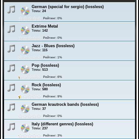
German (special for sergio) (lossless)
Темы:
24
Рейтинг: 0%
Extrime Metal
Темы:
142
Рейтинг: 0%
Jazz - Blues (lossless)
Темы:
115
Рейтинг: 1%
Pop (lossless)
Темы:
513
Рейтинг: 6%
Rock (lossless)
Темы:
580
Рейтинг: 9%
German krautrock bands (lossless)
Темы:
37
Рейтинг: 0%
Italy (different genres) (lossless)
Темы:
237
Рейтинг: 3%