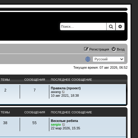
Поиск
Расшир
Регистрация
Вход
Текущее время: 07 авг 2026, 06:52
ТЕМЫ
СООБЩЕНИЯ
ПОСЛЕДНЕЕ СООБЩЕНИЕ
Правила (проект)
2
7
П
awang
е
10 авг 2021, 18:38
р
е
й
т
ТЕМЫ
СООБЩЕНИЯ
ПОСЛЕДНЕЕ СООБЩЕНИЕ
и
к
Веселые ребята
п
38
55
П
sergio
о
е
22 мар 2026, 15:35
с
р
л
е
е