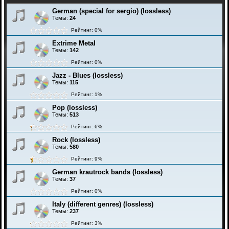
German (special for sergio) (lossless)
Темы:
24
Рейтинг: 0%
Extrime Metal
Темы:
142
Рейтинг: 0%
Jazz - Blues (lossless)
Темы:
115
Рейтинг: 1%
Pop (lossless)
Темы:
513
Рейтинг: 6%
Rock (lossless)
Темы:
580
Рейтинг: 9%
German krautrock bands (lossless)
Темы:
37
Рейтинг: 0%
Italy (different genres) (lossless)
Темы:
237
Рейтинг: 3%