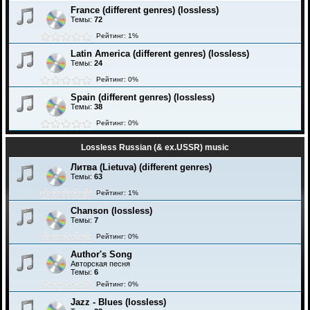
France (different genres) (lossless)
Темы:
72
Рейтинг: 1%
Latin America (different genres) (lossless)
Темы:
24
Рейтинг: 0%
Spain (different genres) (lossless)
Темы:
38
Рейтинг: 0%
Lossless Russian (& ex.USSR) music
Литва (Lietuva) (different genres)
Темы:
63
Рейтинг: 1%
Chanson (lossless)
Темы:
7
Рейтинг: 0%
Author's Song
Авторская песня
Темы:
6
Рейтинг: 0%
Jazz - Blues (lossless)