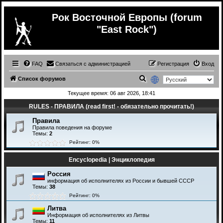
Рок Восточной Европы (forum
"East Rock")
FAQ
Связаться с администрацией
Регистрация
Вход
П
Список форумов
о
Текущее время: 06 авг 2026, 18:41
и
RULES - ПРАВИЛА (read first! - обязательно прочитать!)
с
Правила
к
Правила поведения на форуме
Темы:
2
Рейтинг: 0%
Encyclopedia | Энциклопедия
Россия
информация об исполнителях из России и бывшей СССР
Темы:
38
Рейтинг: 0%
Литва
Информация об исполнителях из Литвы
Темы:
11