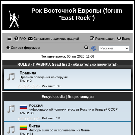
Рок Восточной Европы (forum
"East Rock")
FAQ
Связаться с администрацией
Регистрация
Вход
П
Список форумов
о
Текущее время: 06 авг 2026, 11:06
и
RULES - ПРАВИЛА (read first! - обязательно прочитать!)
с
Правила
к
Правила поведения на форуме
Темы:
2
Рейтинг: 0%
Encyclopedia | Энциклопедия
Россия
информация об исполнителях из России и бывшей СССР
Темы:
38
Рейтинг: 0%
Литва
Информация об исполнителях из Литвы
Темы:
11