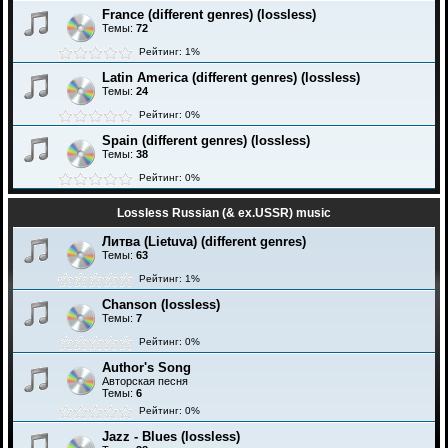
France (different genres) (lossless)
Темы:
72
Рейтинг: 1%
Latin America (different genres) (lossless)
Темы:
24
Рейтинг: 0%
Spain (different genres) (lossless)
Темы:
38
Рейтинг: 0%
Lossless Russian (& ex.USSR) music
Литва (Lietuva) (different genres)
Темы:
63
Рейтинг: 1%
Chanson (lossless)
Темы:
7
Рейтинг: 0%
Author's Song
Авторская песня
Темы:
6
Рейтинг: 0%
Jazz - Blues (lossless)