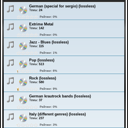
German (special for sergio) (lossless)
Темы:
24
Рейтинг: 0%
Extrime Metal
Темы:
142
Рейтинг: 0%
Jazz - Blues (lossless)
Темы:
115
Рейтинг: 1%
Pop (lossless)
Темы:
513
Рейтинг: 6%
Rock (lossless)
Темы:
580
Рейтинг: 9%
German krautrock bands (lossless)
Темы:
37
Рейтинг: 0%
Italy (different genres) (lossless)
Темы:
237
Рейтинг: 3%