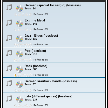
German (special for sergio) (lossless)
Темы:
24
Рейтинг: 0%
Extrime Metal
Темы:
142
Рейтинг: 0%
Jazz - Blues (lossless)
Темы:
115
Рейтинг: 1%
Pop (lossless)
Темы:
513
Рейтинг: 6%
Rock (lossless)
Темы:
580
Рейтинг: 9%
German krautrock bands (lossless)
Темы:
37
Рейтинг: 0%
Italy (different genres) (lossless)
Темы:
237
Рейтинг: 3%