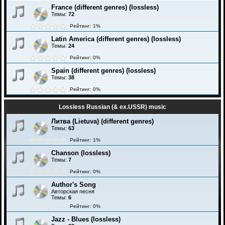
France (different genres) (lossless)
Темы:
72
Рейтинг: 1%
Latin America (different genres) (lossless)
Темы:
24
Рейтинг: 0%
Spain (different genres) (lossless)
Темы:
38
Рейтинг: 0%
Lossless Russian (& ex.USSR) music
Литва (Lietuva) (different genres)
Темы:
63
Рейтинг: 1%
Chanson (lossless)
Темы:
7
Рейтинг: 0%
Author's Song
Авторская песня
Темы:
6
Рейтинг: 0%
Jazz - Blues (lossless)