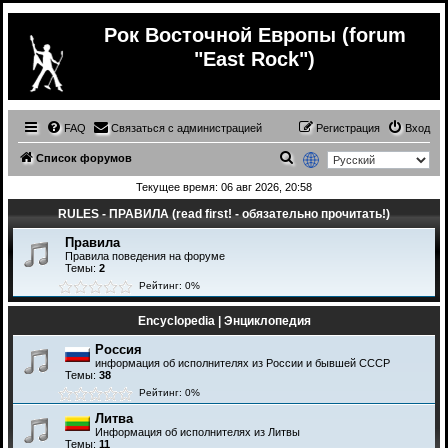
Рок Восточной Европы (forum
"East Rock")
FAQ
Связаться с администрацией
Регистрация
Вход
П
Список форумов
о
Текущее время: 06 авг 2026, 20:58
и
RULES - ПРАВИЛА (read first! - обязательно прочитать!)
с
Правила
к
Правила поведения на форуме
Темы:
2
Рейтинг: 0%
Encyclopedia | Энциклопедия
Россия
информация об исполнителях из России и бывшей СССР
Темы:
38
Рейтинг: 0%
Литва
Информация об исполнителях из Литвы
Темы:
11