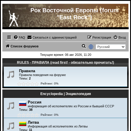
Рок Восточной Европы (forum
"East Rock")
FAQ
Связаться с администрацией
Регистрация
Вход
П
Список форумов
о
Текущее время: 06 авг 2026, 11:20
и
RULES - ПРАВИЛА (read first! - обязательно прочитать!)
с
Правила
к
Правила поведения на форуме
Темы:
2
Рейтинг: 0%
Encyclopedia | Энциклопедия
Россия
информация об исполнителях из России и бывшей СССР
Темы:
38
Рейтинг: 0%
Литва
Информация об исполнителях из Литвы
Темы:
11