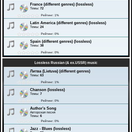
France (different genres) (lossless)
Темы:
72
Рейтинг: 1%
Latin America (different genres) (lossless)
Темы:
24
Рейтинг: 0%
Spain (different genres) (lossless)
Темы:
38
Рейтинг: 0%
Lossless Russian (& ex.USSR) music
Литва (Lietuva) (different genres)
Темы:
63
Рейтинг: 1%
Chanson (lossless)
Темы:
7
Рейтинг: 0%
Author's Song
Авторская песня
Темы:
6
Рейтинг: 0%
Jazz - Blues (lossless)