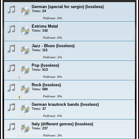
German (special for sergio) (lossless)
Темы:
24
Рейтинг: 0%
Extrime Metal
Темы:
142
Рейтинг: 0%
Jazz - Blues (lossless)
Темы:
115
Рейтинг: 1%
Pop (lossless)
Темы:
513
Рейтинг: 6%
Rock (lossless)
Темы:
580
Рейтинг: 9%
German krautrock bands (lossless)
Темы:
37
Рейтинг: 0%
Italy (different genres) (lossless)
Темы:
237
Рейтинг: 3%