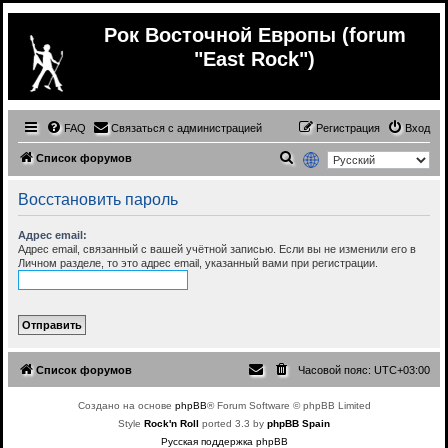
Рок Восточной Европы (forum
"East Rock")
FAQ
Связаться с администрацией
Регистрация
Вход
П
Список форумов
о
Восстановить пароль
и
с
Адрес email:
Адрес email, связанный с вашей учётной записью. Если вы не изменили его в
к
Личном разделе, то это адрес email, указанный вами при регистрации.
Список форумов
Часовой пояс:
UTC+03:00
Создано на основе
phpBB
® Forum Software © phpBB Limited
Style
Rock'n Roll
ported 3.3 by
phpBB Spain
Русская поддержка phpBB