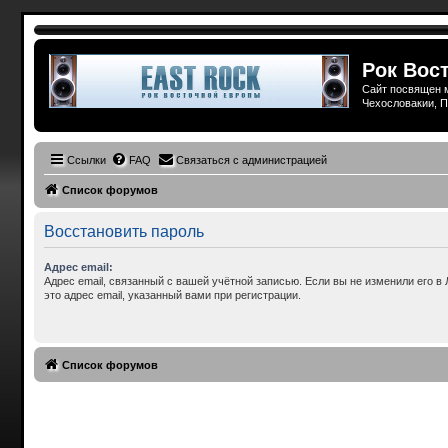
Рок Вост
Сайт посвящен м
Чехословакии, П
Ссылки
FAQ
Связаться с администрацией
Список форумов
Восстановить пароль
Адрес email:
Адрес email, связанный с вашей учётной записью. Если вы не изменили его в 
это адрес email, указанный вами при регистрации.
Список форумов