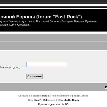
очной Европы (forum "East Rock")
узыке бывших соц. стран из Восточной Европы - Болгарии, Венгрии, Румынии,
ольши, ГДР и Югославии
Личном разделе, то
Создано на основе
phpBB
® Forum Software © phpBB Limited
Style
Rock'n Roll
ported 3.3 by
phpBB Spain
Русская поддержка phpBB