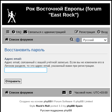
Рок Восточной Европы (forum
"East Rock")
FAQ
Связаться с администрацией
Регистрация
Вход
П
Список форумов
о
Восстановить пароль
и
с
Адрес email:
Адрес email, связанный с вашей учётной записью. Если вы не изменили его в
к
Личном разделе, то это адрес email, указанный вами при регистрации.
Список форумов
Часовой пояс:
UTC+03:00
Создано на основе
phpBB
® Forum Software © phpBB Limited
Style
Rock'n Roll
ported 3.3 by
phpBB Spain
Русская поддержка phpBB