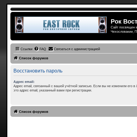
Рок Вост
Сайт посвящен м
Чехословакии, П
Ссылки
FAQ
Связаться с администрацией
Список форумов
Восстановить пароль
Адрес email:
Адрес email, связанный с вашей учётной записью. Если вы не изменили его в 
это адрес email, указанный вами при регистрации.
Список форумов