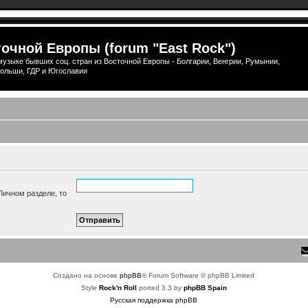
очной Европы (forum "East Rock")
узыке бывших соц. стран из Восточной Европы - Болгарии, Венгрии, Румынии,
ольши, ГДР и Югославии
Личном разделе, то
Создано на основе
phpBB
® Forum Software © phpBB Limited
Style
Rock'n Roll
ported 3.3 by
phpBB Spain
Русская поддержка phpBB