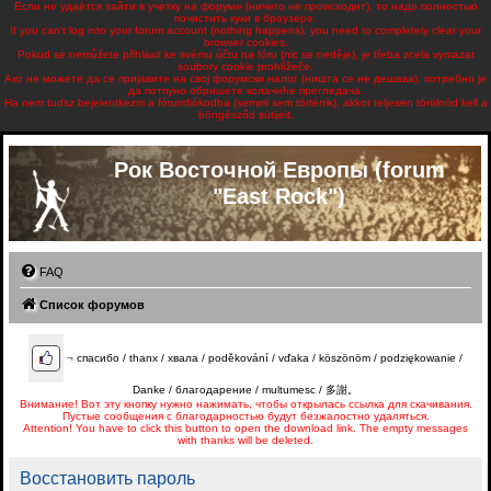
Если не удаётся зайти в учетку на форуме (ничего не происходит), то надо полностью
почистить куки в браузере.
If you can't log into your forum account (nothing happens), you need to completely clear your
browser cookies.
Pokud se nemůžete přihlásit ke svému účtu na fóru (nic se neděje), je třeba zcela vymazat
soubory cookie prohlížeče.
Ако не можете да се пријавите на свој форумски налог (ништа се не дешава), потребно је
да потпуно обришете колачиће прегледача.
Ha nem tudsz bejelentkezni a fórumfiókodba (semmi sem történik), akkor teljesen törölnöd kell a
böngésződ sütijeit.
Рок Восточной Европы (forum
"East Rock")
FAQ
Список форумов
¬
спасибо / thanx / хвала / poděkování / vďaka / köszönöm / podziękowanie /
Danke / благодарение / multumesc / 多謝。
Внимание! Вот эту кнопку нужно нажимать, чтобы открылась ссылка для скачивания.
Пустые сообщения с благодарностью будут безжалостно удаляться.
Attention! You have to click this button to open the download link. The empty messages
with thanks will be deleted.
Восстановить пароль