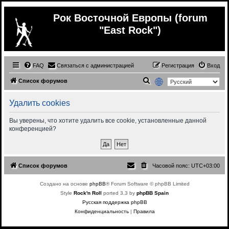
Рок Восточной Европы (forum
"East Rock")
FAQ
Связаться с администрацией
Регистрация
Вход
П
Список форумов
о
Удалить cookies
и
с
Вы уверены, что хотите удалить все cookie, установленные данной
конференцией?
к
Список форумов
Часовой пояс:
UTC+03:00
Создано на основе
phpBB
® Forum Software © phpBB Limited
Style
Rock'n Roll
ported 3.3 by
phpBB Spain
Русская поддержка phpBB
Конфиденциальность
|
Правила