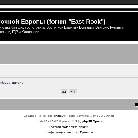
очной Европы (forum "East Rock")
узыке бывших соц. стран из Восточной Европы - Болгарии, Венгрии, Румынии,
ольши, ГДР и Югославии
конференцией?
Создано на основе
phpBB
® Forum Software © phpBB Limited
Style
Rock'n Roll
ported 3.3 by
phpBB Spain
Русская поддержка phpBB
Конфиденциальность
|
Правила