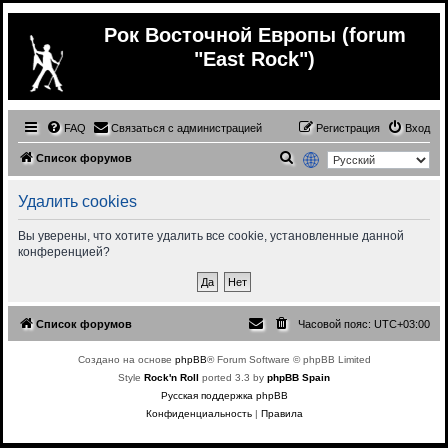
Рок Восточной Европы (forum
"East Rock")
FAQ
Связаться с администрацией
Регистрация
Вход
П
Список форумов
о
Удалить cookies
и
с
Вы уверены, что хотите удалить все cookie, установленные данной
конференцией?
к
Список форумов
Часовой пояс:
UTC+03:00
Создано на основе
phpBB
® Forum Software © phpBB Limited
Style
Rock'n Roll
ported 3.3 by
phpBB Spain
Русская поддержка phpBB
Конфиденциальность
|
Правила