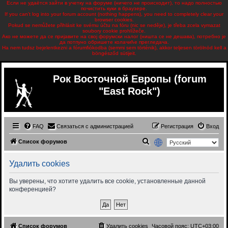
Если не удаётся зайти в учетку на форуме (ничего не происходит), то надо полностью
почистить куки в браузере.
If you can't log into your forum account (nothing happens), you need to completely clear your
browser cookies.
Pokud se nemůžete přihlásit ke svému účtu na fóru (nic se neděje), je třeba zcela vymazat
soubory cookie prohlížeče.
Ако не можете да се пријавите на свој форумски налог (ништа се не дешава), потребно је
да потпуно обришете колачиће прегледача.
Ha nem tudsz bejelentkezni a fórumfiókodba (semmi sem történik), akkor teljesen törölnöd kell a
böngésződ sütijeit.
Рок Восточной Европы (forum
"East Rock")
FAQ
Связаться с администрацией
Регистрация
Вход
П
Список форумов
о
Удалить cookies
и
с
Вы уверены, что хотите удалить все cookie, установленные данной
конференцией?
к
Список форумов
Удалить cookies
Часовой пояс:
UTC+03:00