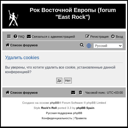
Рок Восточной Европы (forum
"East Rock")
FAQ
Связаться с администрацией
Регистрация
Вход
П
Список форумов
о
Удалить cookies
и
с
Вы уверены, что хотите удалить все cookie, установленные данной
конференцией?
к
Список форумов
Часовой пояс:
UTC+03:00
Создано на основе
phpBB
® Forum Software © phpBB Limited
Style
Rock'n Roll
ported 3.3 by
phpBB Spain
Русская поддержка phpBB
Конфиденциальность
|
Правила