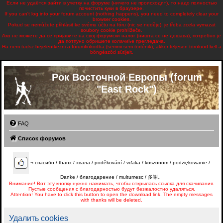
Если не удаётся зайти в учетку на форуме (ничего не происходит), то надо полностью
почистить куки в браузере.
If you can't log into your forum account (nothing happens), you need to completely clear your
browser cookies.
Pokud se nemůžete přihlásit ke svému účtu na fóru (nic se neděje), je třeba zcela vymazat
soubory cookie prohlížeče.
Ако не можете да се пријавите на свој форумски налог (ништа се не дешава), потребно је
да потпуно обришете колачиће прегледача.
Ha nem tudsz bejelentkezni a fórumfiókodba (semmi sem történik), akkor teljesen törölnöd kell a
böngésződ sütijeit.
Рок Восточной Европы (forum
"East Rock")
FAQ
Список форумов
¬
спасибо / thanx / хвала / poděkování / vďaka / köszönöm / podziękowanie /
Danke / благодарение / multumesc / 多謝。
Внимание! Вот эту кнопку нужно нажимать, чтобы открылась ссылка для скачивания.
Пустые сообщения с благодарностью будут безжалостно удаляться.
Attention! You have to click this button to open the download link. The empty messages
with thanks will be deleted.
Удалить cookies