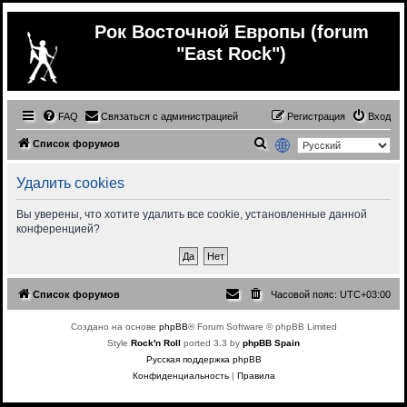
Рок Восточной Европы (forum
"East Rock")
FAQ
Связаться с администрацией
Регистрация
Вход
П
Список форумов
о
Удалить cookies
и
с
Вы уверены, что хотите удалить все cookie, установленные данной
конференцией?
к
Список форумов
Часовой пояс:
UTC+03:00
Создано на основе
phpBB
® Forum Software © phpBB Limited
Style
Rock'n Roll
ported 3.3 by
phpBB Spain
Русская поддержка phpBB
Конфиденциальность
|
Правила