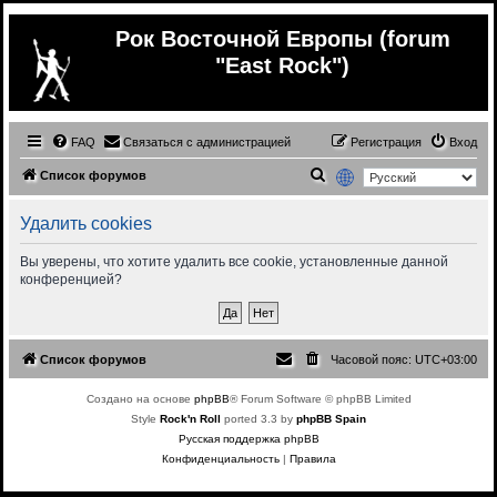
Рок Восточной Европы (forum
"East Rock")
FAQ
Связаться с администрацией
Регистрация
Вход
П
Список форумов
о
Удалить cookies
и
с
Вы уверены, что хотите удалить все cookie, установленные данной
конференцией?
к
Список форумов
Часовой пояс:
UTC+03:00
Создано на основе
phpBB
® Forum Software © phpBB Limited
Style
Rock'n Roll
ported 3.3 by
phpBB Spain
Русская поддержка phpBB
Конфиденциальность
|
Правила