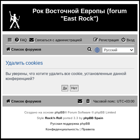
Рок Восточной Европы (forum
"East Rock")
FAQ
Связаться с администрацией
Регистрация
Вход
П
Список форумов
о
Удалить cookies
и
с
Вы уверены, что хотите удалить все cookie, установленные данной
конференцией?
к
Список форумов
Часовой пояс:
UTC+03:00
Создано на основе
phpBB
® Forum Software © phpBB Limited
Style
Rock'n Roll
ported 3.3 by
phpBB Spain
Русская поддержка phpBB
Конфиденциальность
|
Правила