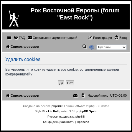
Рок Восточной Европы (forum
"East Rock")
FAQ
Связаться с администрацией
Регистрация
Вход
П
Список форумов
о
Удалить cookies
и
с
Вы уверены, что хотите удалить все cookie, установленные данной
конференцией?
к
Список форумов
Часовой пояс:
UTC+03:00
Создано на основе
phpBB
® Forum Software © phpBB Limited
Style
Rock'n Roll
ported 3.3 by
phpBB Spain
Русская поддержка phpBB
Конфиденциальность
|
Правила