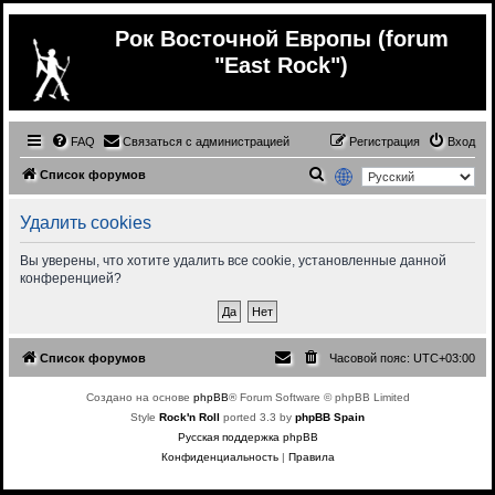
Рок Восточной Европы (forum
"East Rock")
FAQ
Связаться с администрацией
Регистрация
Вход
П
Список форумов
о
Удалить cookies
и
с
Вы уверены, что хотите удалить все cookie, установленные данной
конференцией?
к
Список форумов
Часовой пояс:
UTC+03:00
Создано на основе
phpBB
® Forum Software © phpBB Limited
Style
Rock'n Roll
ported 3.3 by
phpBB Spain
Русская поддержка phpBB
Конфиденциальность
|
Правила