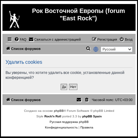
Рок Восточной Европы (forum
"East Rock")
FAQ
Связаться с администрацией
Регистрация
Вход
П
Список форумов
о
Удалить cookies
и
с
Вы уверены, что хотите удалить все cookie, установленные данной
конференцией?
к
Список форумов
Часовой пояс:
UTC+03:00
Создано на основе
phpBB
® Forum Software © phpBB Limited
Style
Rock'n Roll
ported 3.3 by
phpBB Spain
Русская поддержка phpBB
Конфиденциальность
|
Правила