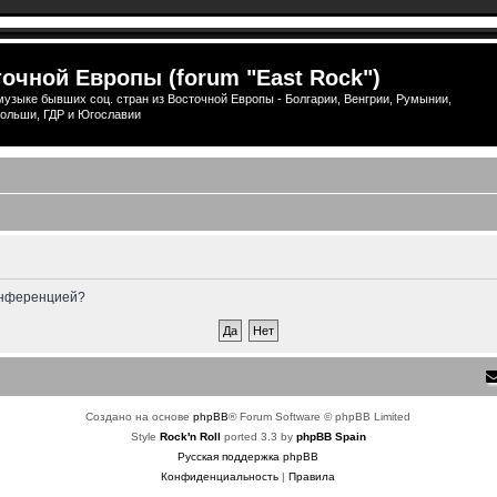
очной Европы (forum "East Rock")
узыке бывших соц. стран из Восточной Европы - Болгарии, Венгрии, Румынии,
ольши, ГДР и Югославии
конференцией?
Создано на основе
phpBB
® Forum Software © phpBB Limited
Style
Rock'n Roll
ported 3.3 by
phpBB Spain
Русская поддержка phpBB
Конфиденциальность
|
Правила