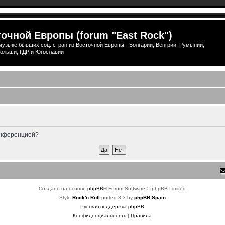
очной Европы (forum "East Rock")
узыке бывших соц. стран из Восточной Европы - Болгарии, Венгрии, Румынии,
ольши, ГДР и Югославии
конференцией?
Создано на основе
phpBB
® Forum Software © phpBB Limited
Style
Rock'n Roll
ported 3.3 by
phpBB Spain
Русская поддержка phpBB
Конфиденциальность
|
Правила