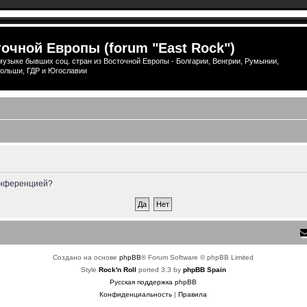
очной Европы (forum "East Rock")
узыке бывших соц. стран из Восточной Европы - Болгарии, Венгрии, Румынии,
ольши, ГДР и Югославии
конференцией?
Создано на основе
phpBB
® Forum Software © phpBB Limited
Style
Rock'n Roll
ported 3.3 by
phpBB Spain
Русская поддержка phpBB
Конфиденциальность
|
Правила