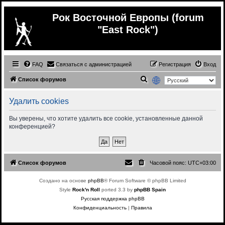
Рок Восточной Европы (forum
"East Rock")
FAQ
Связаться с администрацией
Регистрация
Вход
П
Список форумов
о
Удалить cookies
и
с
Вы уверены, что хотите удалить все cookie, установленные данной
конференцией?
к
Список форумов
Часовой пояс:
UTC+03:00
Создано на основе
phpBB
® Forum Software © phpBB Limited
Style
Rock'n Roll
ported 3.3 by
phpBB Spain
Русская поддержка phpBB
Конфиденциальность
|
Правила