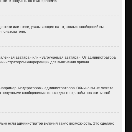
можете получить на сайте
phpBB
®.
дратики или точки, указывающие на то, сколько сообщений вы
о пользователя.
Удалённая аватара» или «Загружаемая аватара». От администратора
 администратором конференции для выяснения причин.
например, модераторов и администраторов. Обычно вы не можете
 ненужными сообщениями только для того, чтобы повысить своё
лько если администратор включил такую возможность. Это сделано