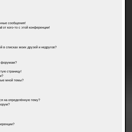
чные сообщения!
l от кого-то с этой конференции!
й в списках моих друзей и недругов?
и форумам?
стую страницу!
и?
ные мной темы?
ься на определённую тему?
форум?
ференции?