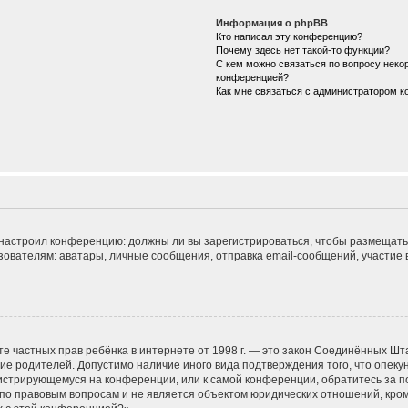
Информация о phpBB
Кто написал эту конференцию?
Почему здесь нет такой-то функции?
С кем можно связаться по вопросу некор
конференцией?
Как мне связаться с администратором 
ор настроил конференцию: должны ли вы зарегистрироваться, чтобы размещать
телям: аватары, личные сообщения, отправка email-сообщений, участие в гру
 защите частных прав ребёнка в интернете от 1998 г. — это закон Соединённых
сие родителей. Допустимо наличие иного вида подтверждения того, что опе
егистрирующемуся на конференции, или к самой конференции, обратитесь за п
 правовым вопросам и не является объектом юридических отношений, кроме 