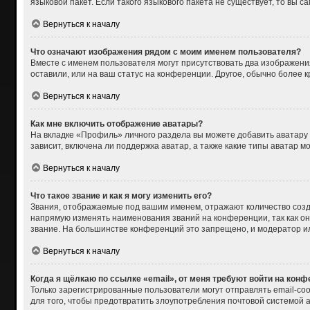
языковой пакет. Если такого языкового пакета не существует, то вы
Вернуться к началу
Что означают изображения рядом с моим именем пользователя?
Вместе с именем пользователя могут присутствовать два изображения
оставили, или на ваш статус на конференции. Другое, обычно более 
Вернуться к началу
Как мне включить отображение аватары?
На вкладке «Профиль» личного раздела вы можете добавить аватару
зависит, включена ли поддержка аватар, а также какие типы аватар 
Вернуться к началу
Что такое звание и как я могу изменить его?
Звания, отображаемые под вашим именем, отражают количество соз
напрямую изменять наименования званий на конференции, так как о
звание. На большинстве конференций это запрещено, и модератор и
Вернуться к началу
Когда я щёлкаю по ссылке «email», от меня требуют войти на кон
Только зарегистрированные пользователи могут отправлять email-со
для того, чтобы предотвратить злоупотребления почтовой системой