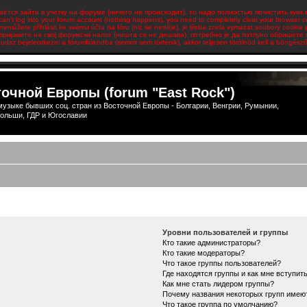
аётся зайти в учетку на форуме (ничего не происходит), то надо полностью почистить куки 
 can't log into your forum account (nothing happens), you need to completely clear your browser c
emůžete přihlásit ke svému účtu na fóru (nic se neděje), je třeba zcela vymazat soubory cookie 
пријавите на свој форумски налог (ништа се не дешава), потребно је да потпуно обришете
udsz bejelentkezni a fórumfiókodba (semmi sem történik), akkor teljesen törölnöd kell a böngésződ 
очной Европы (forum "East Rock")
узыке бывших соц. стран из Восточной Европы - Болгарии, Венгрии, Румынии,
ольши, ГДР и Югославии
Уровни пользователей и группы
Кто такие администраторы?
Кто такие модераторы?
Что такое группы пользователей?
Где находятся группы и как мне вступить
Как мне стать лидером группы?
Почему названия некоторых групп имею
Что такое группа по умолчанию?