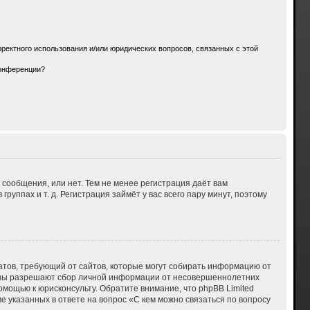
ректного использования и/или юридических вопросов, связанных с этой
конференции?
 сообщения, или нет. Тем не менее регистрация даёт вам
ппах и т. д. Регистрация займёт у вас всего пару минут, поэтому
 Штатов, требующий от сайтов, которые могут собирать информацию от
куны разрешают сбор личной информации от несовершеннолетних
омощью к юрисконсульту. Обратите внимание, что phpBB Limited
указанных в ответе на вопрос «С кем можно связаться по вопросу