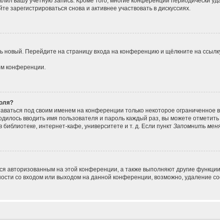
алил вашу учётную запись. Кроме того, многие конференции периодически у
е зарегистрироваться снова и активнее участвовать в дискуссиях.
ить новый. Перейдите на страницу входа на конференцию и щёлкните на ссыл
ом конференции.
роля?
таваться под своим именем на конференции только некоторое ограниченное вр
ходилось вводить имя пользователя и пароль каждый раз, вы можете отметит
библиотеке, интернет-кафе, университете и т. д. Если пункт
Запомнить мен
ься авторизованным на этой конференции, а также выполняют другие функции
сти со входом или выходом на данной конференции, возможно, удаление coo