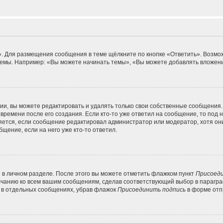
. Для размещения сообщения в теме щёлкните по кнопке «Ответить». Возмож
емы. Например: «Вы можете начинать темы», «Вы можете добавлять вложения
и, вы можете редактировать и удалять только свои собственные сообщения.
времени после его создания. Если кто-то уже ответил на сообщение, то под
вляется, если сообщение редактировал администратор или модератор, хотя он
щение, если на него уже кто-то ответил.
 в личном разделе. После этого вы можете отметить флажком пункт
Присоеди
лчанию ко всем вашим сообщениям, сделав соответствующий выбор в парагр
и в отдельных сообщениях, убрав флажок
Присоединить подпись
в форме отп