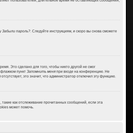
даляют пользователей, длительное время не оставляющих сообщения,
ку
Забыли пароль?
. Следуйте инструкциям, и скоро вы снова сможете
емя. Это сделано для того, чтобы никто другой не смог
ь флажком пункт
Запомнить меня
при входе на конференцию. Не
я
отсутствует, это значит, что администратор отключил эту функцию.
, такие как отслеживание прочитанных сообщений, если эта
kies может помочь.