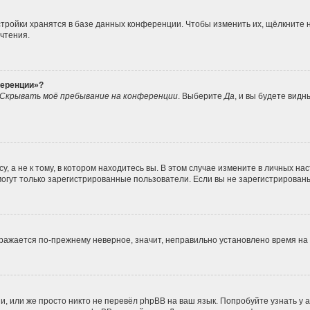
тройки хранятся в базе данных конференции. Чтобы изменить их, щёлкните 
очтения.
ференции»?
Скрывать моё пребывание на конференции
. Выберите
Да
, и вы будете вид
 а не к тому, в котором находитесь вы. В этом случае измените в личных наст
, могут только зарегистрированные пользователи. Если вы не зарегистрирован
ображается по-прежнему неверное, значит, неправильно установлено время н
, или же просто никто не перевёл phpBB на ваш язык. Попробуйте узнать у