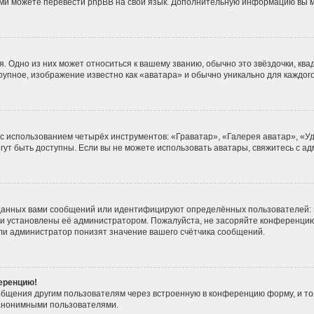
 сами можете перевести phpBB на свой язык. Дополнительную информацию вы 
. Одно из них может относиться к вашему званию, обычно это звёздочки, ква
крупное, изображение известно как «аватара» и обычно уникально для каждог
 с использованием четырёх инструментов: «Граватар», «Галерея аватар», «
могут быть доступны. Если вы не можете использовать аватары, свяжитесь с
данных вами сообщений или идентифицируют определённых пользователей: 
ни установлены её администратором. Пожалуйста, не засоряйте конференцию
ли администратор понизят значение вашего счётчика сообщений.
ференцию!
общения другим пользователям через встроенную в конференцию форму, и то
 анонимными пользователями.