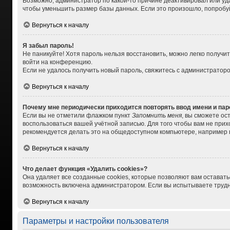
Возможно, администратор по какой-то причине деактивировал или уд
чтобы уменьшить размер базы данных. Если это произошло, попробуйт
Вернуться к началу
Я забыл пароль!
Не паникуйте! Хотя пароль нельзя восстановить, можно легко получ
войти на конференцию.
Если не удалось получить новый пароль, свяжитесь с администратор
Вернуться к началу
Почему мне периодически приходится повторять ввод имени и па
Если вы не отметили флажком пункт
Запомнить меня
, вы сможете ос
воспользоваться вашей учётной записью. Для того чтобы вам не при
рекомендуется делать это на общедоступном компьютере, например в 
Вернуться к началу
Что делает функция «Удалить cookies»?
Она удаляет все созданные cookies, которые позволяют вам остават
возможность включена администратором. Если вы испытываете трудно
Вернуться к началу
Параметры и настройки пользователя