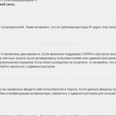
х с этой конференцией?».
кой силы.
.
ользователей. Также возможно, что он заблокировал ваш IP-адрес или запр
 то возможны два варианта. Если включена поддержка COPPA и при регистрац
ые учётные записи были активированы пользователями или администратором 
ученным инструкциям. Если email-сообщение не получено, то возможно, что 
обуйте связаться с администратором.
о вы правильно вводите имя пользователя и пароль. Если данные введены пр
ибка в конфигурации конференции, свяжитесь с администратором для исправл