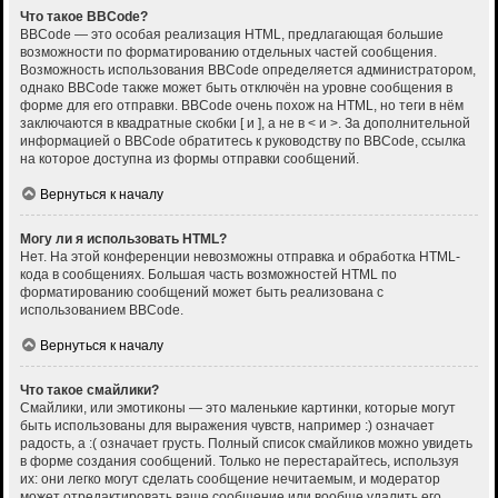
Что такое BBCode?
BBCode — это особая реализация HTML, предлагающая большие
возможности по форматированию отдельных частей сообщения.
Возможность использования BBCode определяется администратором,
однако BBCode также может быть отключён на уровне сообщения в
форме для его отправки. BBCode очень похож на HTML, но теги в нём
заключаются в квадратные скобки [ и ], а не в < и >. За дополнительной
информацией о BBCode обратитесь к руководству по BBCode, ссылка
на которое доступна из формы отправки сообщений.
Вернуться к началу
Могу ли я использовать HTML?
Нет. На этой конференции невозможны отправка и обработка HTML-
кода в сообщениях. Большая часть возможностей HTML по
форматированию сообщений может быть реализована с
использованием BBCode.
Вернуться к началу
Что такое смайлики?
Смайлики, или эмотиконы — это маленькие картинки, которые могут
быть использованы для выражения чувств, например :) означает
радость, а :( означает грусть. Полный список смайликов можно увидеть
в форме создания сообщений. Только не перестарайтесь, используя
их: они легко могут сделать сообщение нечитаемым, и модератор
может отредактировать ваше сообщение или вообще удалить его.