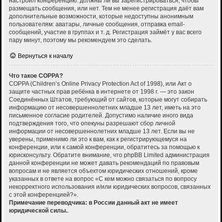
настроил конференцию: должны ли вы зарегистрироваться, чтобы
размещать сообщения, или нет. Тем не менее регистрация даёт вам
дополнительные возможности, которые недоступны анонимным
пользователям: аватары, личные сообщения, отправка email-
сообщений, участие в группах и т. д. Регистрация займёт у вас всего
пару минут, поэтому мы рекомендуем это сделать.
Вернуться к началу
Что такое COPPA?
COPPA (Children’s Online Privacy Protection Act of 1998), или Акт о
защите частных прав ребёнка в интернете от 1998 г. — это закон
Соединённых Штатов, требующий от сайтов, которые могут собирать
информацию от несовершеннолетних младше 13 лет, иметь на это
письменное согласие родителей. Допустимо наличие иного вида
подтверждения того, что опекуны разрешают сбор личной
информации от несовершеннолетних младше 13 лет. Если вы не
уверены, применимо ли это к вам, как к регистрирующемуся на
конференции, или к самой конференции, обратитесь за помощью к
юрисконсульту. Обратите внимание, что phpBB Limited администрация
данной конференции не может давать рекомендаций по правовым
вопросам и не является объектом юридических отношений, кроме
указанных в ответе на вопрос «С кем можно связаться по вопросу
некорректного использования и/или юридических вопросов, связанных
с этой конференцией?».
Примечание переводчика: в России данный акт не имеет
юридической силы.
.