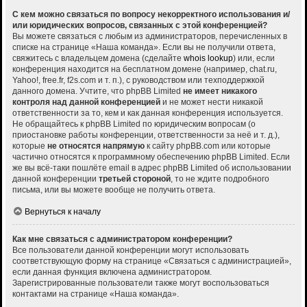
С кем можно связаться по вопросу некорректного использования и/
или юридических вопросов, связанных с этой конференцией?
Вы можете связаться с любым из администраторов, перечисленных в
списке на странице «Наша команда». Если вы не получили ответа,
свяжитесь с владельцем домена (сделайте
whois lookup
) или, если
конференция находится на бесплатном домене (например, chat.ru,
Yahoo!, free.fr, f2s.com и т. п.), с руководством или техподдержкой
данного домена. Учтите, что phpBB Limited
не имеет никакого
контроля над данной конференцией
и не может нести никакой
ответственности за то, кем и как данная конференция используется.
Не обращайтесь к phpBB Limited по юридическим вопросам (о
приостановке работы конференции, ответственности за неё и т. д.),
которые
не относятся напрямую
к сайту phpBB.com или которые
частично относятся к программному обеспечению phpBB Limited. Если
же вы всё-таки пошлёте email в адрес phpBB Limited об использовании
данной конференции
третьей стороной
, то не ждите подробного
письма, или вы можете вообще не получить ответа.
Вернуться к началу
Как мне связаться с администратором конференции?
Все пользователи данной конференции могут использовать
соответствующую форму на странице «Связаться с администрацией»,
если данная функция включена администратором.
Зарегистрированные пользователи также могут воспользоваться
контактами на странице «Наша команда».