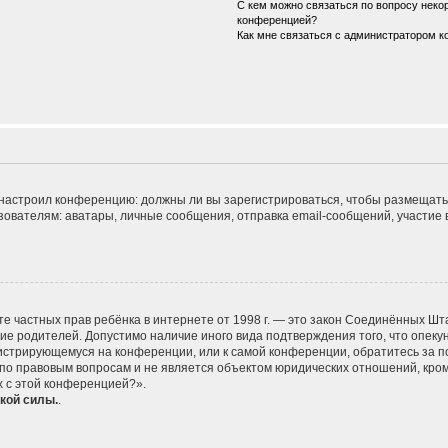
С кем можно связаться по вопросу некор
конференцией?
Как мне связаться с администратором 
ор настроил конференцию: должны ли вы зарегистрироваться, чтобы размещать
телям: аватары, личные сообщения, отправка email-сообщений, участие в гру
 защите частных прав ребёнка в интернете от 1998 г. — это закон Соединённых
сие родителей. Допустимо наличие иного вида подтверждения того, что опе
егистрирующемуся на конференции, или к самой конференции, обратитесь за п
 правовым вопросам и не является объектом юридических отношений, кроме 
х с этой конференцией?».
кой силы.
.