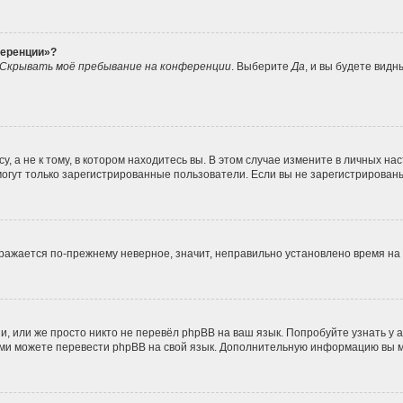
ференции»?
Скрывать моё пребывание на конференции
. Выберите
Да
, и вы будете вид
 а не к тому, в котором находитесь вы. В этом случае измените в личных наст
, могут только зарегистрированные пользователи. Если вы не зарегистрирован
ображается по-прежнему неверное, значит, неправильно установлено время н
, или же просто никто не перевёл phpBB на ваш язык. Попробуйте узнать у
 сами можете перевести phpBB на свой язык. Дополнительную информацию вы 