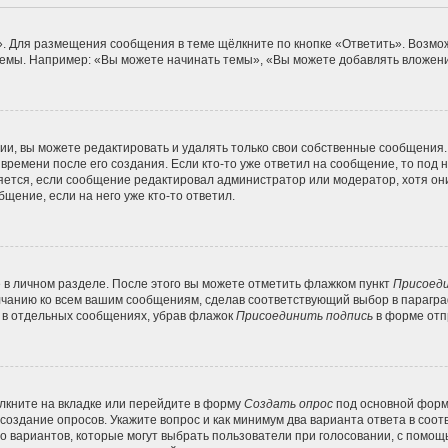
. Для размещения сообщения в теме щёлкните по кнопке «Ответить». Возмож
емы. Например: «Вы можете начинать темы», «Вы можете добавлять вложения
и, вы можете редактировать и удалять только свои собственные сообщения.
времени после его создания. Если кто-то уже ответил на сообщение, то под
вляется, если сообщение редактировал администратор или модератор, хотя он
щение, если на него уже кто-то ответил.
 в личном разделе. После этого вы можете отметить флажком пункт
Присоеди
лчанию ко всем вашим сообщениям, сделав соответствующий выбор в парагр
и в отдельных сообщениях, убрав флажок
Присоединить подпись
в форме отп
кните на вкладке или перейдите в форму
Создать опрос
под основной формо
 создание опросов. Укажите вопрос и как минимум два варианта ответа в соо
во вариантов, которые могут выбрать пользователи при голосовании, с помощ