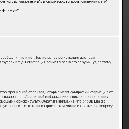
ректного использования и/или юридических вопросов, связанных с этой
конференции?
 сообщения, или нет. Тем не менее регистрация даёт вам
ппах и т. д. Регистрация займёт у вас всего пару минут, поэтому
 Штатов, требующий от сайтов, которые могут собирать информацию от
куны разрешают сбор личной информации от несовершеннолетних
омощью к юрисконсульту. Обратите внимание, что phpBB Limited
указанных в ответе на вопрос «С кем можно связаться по вопросу