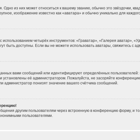
. Одно из них может относиться к вашему званию, обычно это звёздочки, ква
крупное, изображение известно как «аватара» и обычно уникально для каждог
 с использованием четырёх инструментов: «Граватар», «Галерея аватар», «
могут быть доступны. Если вы не можете использовать аватары, свяжитесь с
данных вами сообщений или идентифицируют определённых пользователей: 
ни установлены её администратором. Пожалуйста, не засоряйте конференцию
ли администратор понизят значение вашего счётчика сообщений.
ференцию!
общения другим пользователям через встроенную в конференцию форму, и то
 анонимными пользователями.