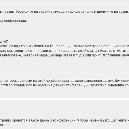
ить новый. Перейдите на страницу входа на конференцию и щёлкните на ссыл
ом конференции.
роля?
таваться под своим именем на конференции только некоторое ограниченное вр
ходилось вводить имя пользователя и пароль каждый раз, вы можете отметит
библиотеке, интернет-кафе, университете и т. д. Если пункт
Запомнить мен
ься авторизованным на этой конференции, а также выполняют другие функции
сти со входом или выходом на данной конференции, возможно, удаление coo
тройки хранятся в базе данных конференции. Чтобы изменить их, щёлкните 
очтения.