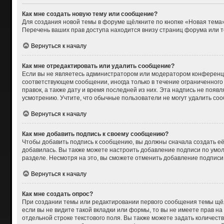
Как мне создать новую тему или сообщение?
Для создания новой темы в форуме щёлкните по кнопке «Новая тема»
Перечень ваших прав доступа находится внизу страниц форума или т
Вернуться к началу
Как мне отредактировать или удалить сообщение?
Если вы не являетесь администратором или модератором конференци
соответствующем сообщении, иногда только в течение ограниченного 
правок, а также дату и время последней из них. Эта надпись не поя
усмотрению. Учтите, что обычные пользователи не могут удалить сооб
Вернуться к началу
Как мне добавить подпись к своему сообщению?
Чтобы добавить подпись к сообщению, вы должны сначала создать её
добавилась. Вы также можете настроить добавление подписи по умо
разделе. Несмотря на это, вы сможете отменить добавление подпис
Вернуться к началу
Как мне создать опрос?
При создании темы или редактировании первого сообщения темы щёл
если вы не видите такой вкладки или формы, то вы не имеете прав на
отдельной строке текстового поля. Вы также можете задать количест