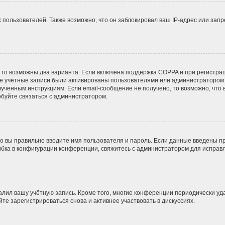
ользователей. Также возможно, что он заблокировал ваш IP-адрес или запр
 то возможны два варианта. Если включена поддержка COPPA и при регистрац
ые учётные записи были активированы пользователями или администратором 
ученным инструкциям. Если email-сообщение не получено, то возможно, что 
обуйте связаться с администратором.
о вы правильно вводите имя пользователя и пароль. Если данные введены пр
ибка в конфигурации конференции, свяжитесь с администратором для исправл
алил вашу учётную запись. Кроме того, многие конференции периодически у
е зарегистрироваться снова и активнее участвовать в дискуссиях.