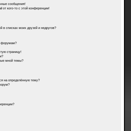
чные сообщения!
l от кого-то с этой конференции!
й в списках моих друзей и недругов?
и форумам?
стую страницу!
и?
ные мной темы?
ься на определённую тему?
форум?
ференции?