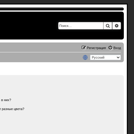
Поиск
Расшир
Регистрация
Вход
 в них?
т разные цвета?