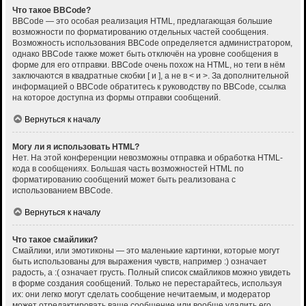
Что такое BBCode?
BBCode — это особая реализация HTML, предлагающая большие
возможности по форматированию отдельных частей сообщения.
Возможность использования BBCode определяется администратором,
однако BBCode также может быть отключён на уровне сообщения в
форме для его отправки. BBCode очень похож на HTML, но теги в нём
заключаются в квадратные скобки [ и ], а не в < и >. За дополнительной
информацией о BBCode обратитесь к руководству по BBCode, ссылка
на которое доступна из формы отправки сообщений.
Вернуться к началу
Могу ли я использовать HTML?
Нет. На этой конференции невозможны отправка и обработка HTML-
кода в сообщениях. Большая часть возможностей HTML по
форматированию сообщений может быть реализована с
использованием BBCode.
Вернуться к началу
Что такое смайлики?
Смайлики, или эмотиконы — это маленькие картинки, которые могут
быть использованы для выражения чувств, например :) означает
радость, а :( означает грусть. Полный список смайликов можно увидеть
в форме создания сообщений. Только не перестарайтесь, используя
их: они легко могут сделать сообщение нечитаемым, и модератор
может отредактировать ваше сообщение или вообще удалить его.