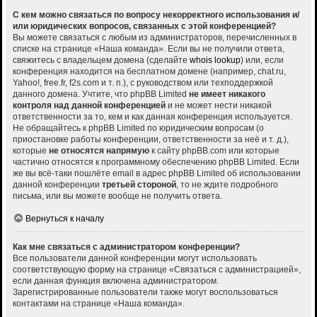
С кем можно связаться по вопросу некорректного использования и/
или юридических вопросов, связанных с этой конференцией?
Вы можете связаться с любым из администраторов, перечисленных в
списке на странице «Наша команда». Если вы не получили ответа,
свяжитесь с владельцем домена (сделайте
whois lookup
) или, если
конференция находится на бесплатном домене (например, chat.ru,
Yahoo!, free.fr, f2s.com и т. п.), с руководством или техподдержкой
данного домена. Учтите, что phpBB Limited
не имеет никакого
контроля над данной конференцией
и не может нести никакой
ответственности за то, кем и как данная конференция используется.
Не обращайтесь к phpBB Limited по юридическим вопросам (о
приостановке работы конференции, ответственности за неё и т. д.),
которые
не относятся напрямую
к сайту phpBB.com или которые
частично относятся к программному обеспечению phpBB Limited. Если
же вы всё-таки пошлёте email в адрес phpBB Limited об использовании
данной конференции
третьей стороной
, то не ждите подробного
письма, или вы можете вообще не получить ответа.
Вернуться к началу
Как мне связаться с администратором конференции?
Все пользователи данной конференции могут использовать
соответствующую форму на странице «Связаться с администрацией»,
если данная функция включена администратором.
Зарегистрированные пользователи также могут воспользоваться
контактами на странице «Наша команда».