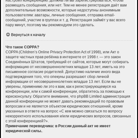
настроил конференцию: должны ли вы зарегистрироваться, чтобы
размещать сообщения, или нет. Тем не менее регистрация даёт вам
дополнительные возможности, которые недоступны анонимным
пользователям: аватары, личные сообщения, отправка email-
сообщений, участие в группах и т. д. Регистрация займёт у вас всего
пару минут, поэтому мы рекомендуем это сделать.
Вернуться к началу
Что такое COPPA?
COPPA (Children’s Online Privacy Protection Act of 1998), или Акт о
защите частных прав ребёнка в интернете от 1998 г. — это закон
Соединённых Штатов, требующий от сайтов, которые могут собирать
информацию от несовершеннолетних младше 13 лет, иметь на это
письменное согласие родителей. Допустимо наличие иного вида
подтверждения того, что опекуны разрешают сбор личной
информации от несовершеннолетних младше 13 лет. Если вы не
уверены, применимо ли это к вам, как к регистрирующемуся на
конференции, или к самой конференции, обратитесь за помощью к
юрисконсульту. Обратите внимание, что phpBB Limited администрация
данной конференции не может давать рекомендаций по правовым
вопросам и не является объектом юридических отношений, кроме
указанных в ответе на вопрос «С кем можно связаться по вопросу
некорректного использования и/или юридических вопросов, связанных
с этой конференцией?».
Примечание переводчика: в России данный акт не имеет
юридической силы.
.