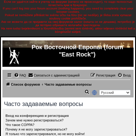
Если не удаётся зайти в учетку на форуме (ничего не происходит), то надо полностью
почистить куки в браузере.
If you can't log into your forum account (nothing happens), you need to completely clear your
browser cookies.
Pokud se nemůžete přihlásit ke svému účtu na fóru (nic se neděje), je třeba zcela vymazat
soubory cookie prohlížeče.
Ако не можете да се пријавите на свој форумски налог (ништа се не дешава), потребно је
да потпуно обришете колачиће прегледача.
Ha nem tudsz bejelentkezni a fórumfiókodba (semmi sem történik), akkor teljesen törölnöd kell a
böngésződ sütijeit.
Рок Восточной Европы (forum
"East Rock")
FAQ
Связаться с администрацией
Регистрация
Вход
Список форумов
Часто задаваемые вопросы
П
о
Часто задаваемые вопросы
и
с
Вход на конференцию и регистрация
Зачем мне нужно регистрироваться?
к
Что такое COPPA?
Почему я не могу зарегистрироваться?
Я только что зарегистрировался, но не могу войти!