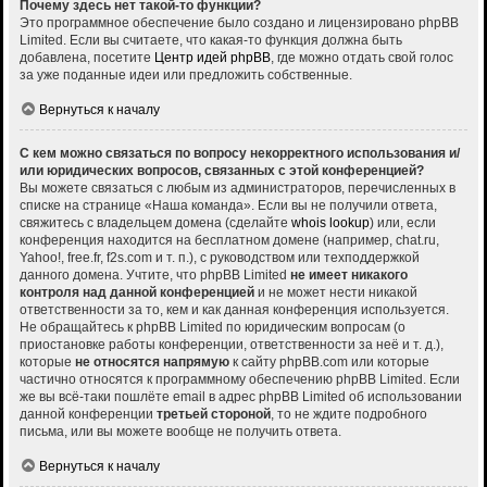
Почему здесь нет такой-то функции?
Это программное обеспечение было создано и лицензировано phpBB
Limited. Если вы считаете, что какая-то функция должна быть
добавлена, посетите
Центр идей phpBB
, где можно отдать свой голос
за уже поданные идеи или предложить собственные.
Вернуться к началу
С кем можно связаться по вопросу некорректного использования и/
или юридических вопросов, связанных с этой конференцией?
Вы можете связаться с любым из администраторов, перечисленных в
списке на странице «Наша команда». Если вы не получили ответа,
свяжитесь с владельцем домена (сделайте
whois lookup
) или, если
конференция находится на бесплатном домене (например, chat.ru,
Yahoo!, free.fr, f2s.com и т. п.), с руководством или техподдержкой
данного домена. Учтите, что phpBB Limited
не имеет никакого
контроля над данной конференцией
и не может нести никакой
ответственности за то, кем и как данная конференция используется.
Не обращайтесь к phpBB Limited по юридическим вопросам (о
приостановке работы конференции, ответственности за неё и т. д.),
которые
не относятся напрямую
к сайту phpBB.com или которые
частично относятся к программному обеспечению phpBB Limited. Если
же вы всё-таки пошлёте email в адрес phpBB Limited об использовании
данной конференции
третьей стороной
, то не ждите подробного
письма, или вы можете вообще не получить ответа.
Вернуться к началу