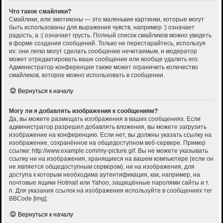
Что такое смайлики?
Смайлики, или эмотиконы — это маленькие картинки, которые могут
быть использованы для выражения чувств, например :) означает
радость, а :( означает грусть. Полный список смайликов можно увидеть
в форме создания сообщений. Только не перестарайтесь, используя
их: они легко могут сделать сообщение нечитаемым, и модератор
может отредактировать ваше сообщение или вообще удалить его.
Администратор конференции также может ограничить количество
смайликов, которое можно использовать в сообщении.
Вернуться к началу
Могу ли я добавлять изображения к сообщениям?
Да, вы можете размещать изображения в ваших сообщениях. Если
администратор разрешил добавлять вложения, вы можете загрузить
изображение на конференцию. Если нет, вы должны указать ссылку на
изображение, сохранённое на общедоступном веб-сервере. Пример
ссылки: http://www.example.com/my-picture.gif. Вы не можете указывать
ссылку ни на изображения, хранящиеся на вашем компьютере (если он
не является общедоступным сервером), ни на изображения, для
доступа к которым необходима аутентификация, как, например, на
почтовые ящики Hotmail или Yahoo, защищённые паролями сайты и т.
п. Для указания ссылок на изображения используйте в сообщениях тег
BBCode [img].
Вернуться к началу