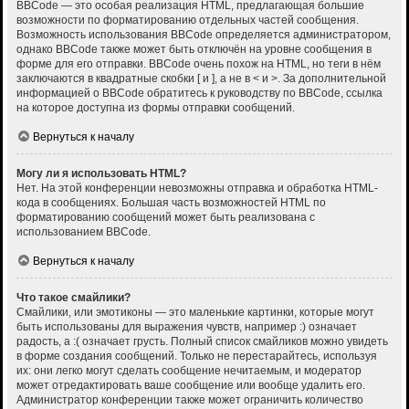
BBCode — это особая реализация HTML, предлагающая большие
возможности по форматированию отдельных частей сообщения.
Возможность использования BBCode определяется администратором,
однако BBCode также может быть отключён на уровне сообщения в
форме для его отправки. BBCode очень похож на HTML, но теги в нём
заключаются в квадратные скобки [ и ], а не в < и >. За дополнительной
информацией о BBCode обратитесь к руководству по BBCode, ссылка
на которое доступна из формы отправки сообщений.
Вернуться к началу
Могу ли я использовать HTML?
Нет. На этой конференции невозможны отправка и обработка HTML-
кода в сообщениях. Большая часть возможностей HTML по
форматированию сообщений может быть реализована с
использованием BBCode.
Вернуться к началу
Что такое смайлики?
Смайлики, или эмотиконы — это маленькие картинки, которые могут
быть использованы для выражения чувств, например :) означает
радость, а :( означает грусть. Полный список смайликов можно увидеть
в форме создания сообщений. Только не перестарайтесь, используя
их: они легко могут сделать сообщение нечитаемым, и модератор
может отредактировать ваше сообщение или вообще удалить его.
Администратор конференции также может ограничить количество