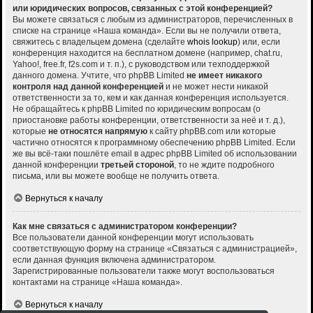
или юридических вопросов, связанных с этой конференцией?
Вы можете связаться с любым из администраторов, перечисленных в
списке на странице «Наша команда». Если вы не получили ответа,
свяжитесь с владельцем домена (сделайте
whois lookup
) или, если
конференция находится на бесплатном домене (например, chat.ru,
Yahoo!, free.fr, f2s.com и т. п.), с руководством или техподдержкой
данного домена. Учтите, что phpBB Limited
не имеет никакого
контроля над данной конференцией
и не может нести никакой
ответственности за то, кем и как данная конференция используется.
Не обращайтесь к phpBB Limited по юридическим вопросам (о
приостановке работы конференции, ответственности за неё и т. д.),
которые
не относятся напрямую
к сайту phpBB.com или которые
частично относятся к программному обеспечению phpBB Limited. Если
же вы всё-таки пошлёте email в адрес phpBB Limited об использовании
данной конференции
третьей стороной
, то не ждите подробного
письма, или вы можете вообще не получить ответа.
Вернуться к началу
Как мне связаться с администратором конференции?
Все пользователи данной конференции могут использовать
соответствующую форму на странице «Связаться с администрацией»,
если данная функция включена администратором.
Зарегистрированные пользователи также могут воспользоваться
контактами на странице «Наша команда».
Вернуться к началу