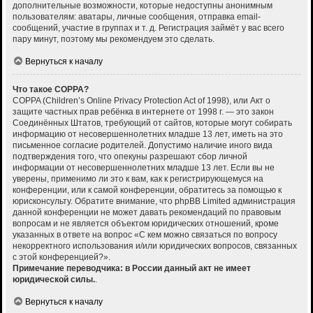
дополнительные возможности, которые недоступны анонимным
пользователям: аватары, личные сообщения, отправка email-
сообщений, участие в группах и т. д. Регистрация займёт у вас всего
пару минут, поэтому мы рекомендуем это сделать.
Вернуться к началу
Что такое COPPA?
COPPA (Children’s Online Privacy Protection Act of 1998), или Акт о
защите частных прав ребёнка в интернете от 1998 г. — это закон
Соединённых Штатов, требующий от сайтов, которые могут собирать
информацию от несовершеннолетних младше 13 лет, иметь на это
письменное согласие родителей. Допустимо наличие иного вида
подтверждения того, что опекуны разрешают сбор личной
информации от несовершеннолетних младше 13 лет. Если вы не
уверены, применимо ли это к вам, как к регистрирующемуся на
конференции, или к самой конференции, обратитесь за помощью к
юрисконсульту. Обратите внимание, что phpBB Limited администрация
данной конференции не может давать рекомендаций по правовым
вопросам и не является объектом юридических отношений, кроме
указанных в ответе на вопрос «С кем можно связаться по вопросу
некорректного использования и/или юридических вопросов, связанных
с этой конференцией?».
Примечание переводчика: в России данный акт не имеет
юридической силы.
.
Вернуться к началу