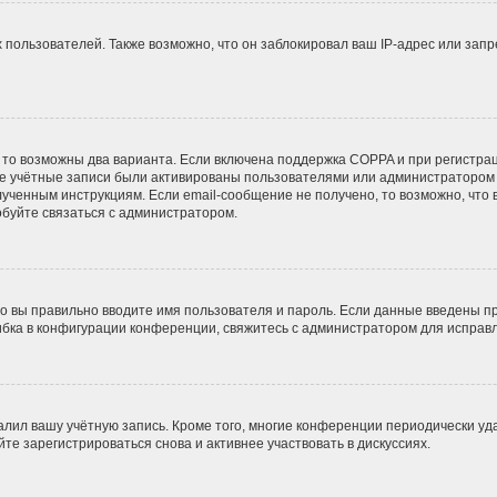
ользователей. Также возможно, что он заблокировал ваш IP-адрес или запр
 то возможны два варианта. Если включена поддержка COPPA и при регистрац
ые учётные записи были активированы пользователями или администратором 
ученным инструкциям. Если email-сообщение не получено, то возможно, что 
обуйте связаться с администратором.
о вы правильно вводите имя пользователя и пароль. Если данные введены пр
ибка в конфигурации конференции, свяжитесь с администратором для исправл
алил вашу учётную запись. Кроме того, многие конференции периодически у
е зарегистрироваться снова и активнее участвовать в дискуссиях.