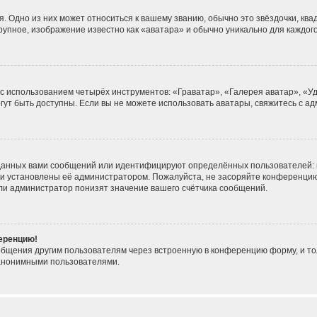
. Одно из них может относиться к вашему званию, обычно это звёздочки, ква
крупное, изображение известно как «аватара» и обычно уникально для каждог
 с использованием четырёх инструментов: «Граватар», «Галерея аватар», «
могут быть доступны. Если вы не можете использовать аватары, свяжитесь с
данных вами сообщений или идентифицируют определённых пользователей: 
ни установлены её администратором. Пожалуйста, не засоряйте конференцию
ли администратор понизят значение вашего счётчика сообщений.
ференцию!
общения другим пользователям через встроенную в конференцию форму, и то
 анонимными пользователями.