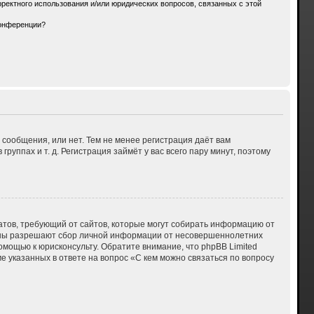
ректного использования и/или юридических вопросов, связанных с этой
конференции?
 сообщения, или нет. Тем не менее регистрация даёт вам
ппах и т. д. Регистрация займёт у вас всего пару минут, поэтому
 Штатов, требующий от сайтов, которые могут собирать информацию от
куны разрешают сбор личной информации от несовершеннолетних
омощью к юрисконсульту. Обратите внимание, что phpBB Limited
указанных в ответе на вопрос «С кем можно связаться по вопросу