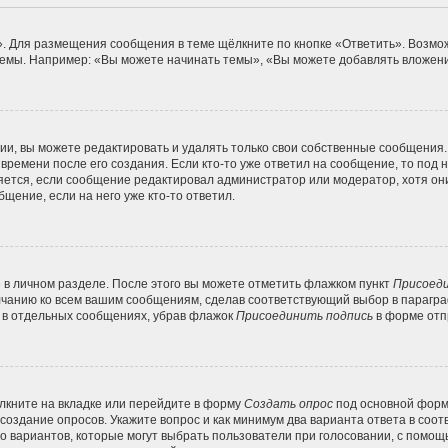
. Для размещения сообщения в теме щёлкните по кнопке «Ответить». Возмож
емы. Например: «Вы можете начинать темы», «Вы можете добавлять вложения
и, вы можете редактировать и удалять только свои собственные сообщения.
времени после его создания. Если кто-то уже ответил на сообщение, то под
вляется, если сообщение редактировал администратор или модератор, хотя он
щение, если на него уже кто-то ответил.
 в личном разделе. После этого вы можете отметить флажком пункт
Присоеди
лчанию ко всем вашим сообщениям, сделав соответствующий выбор в парагр
и в отдельных сообщениях, убрав флажок
Присоединить подпись
в форме отп
кните на вкладке или перейдите в форму
Создать опрос
под основной формо
 создание опросов. Укажите вопрос и как минимум два варианта ответа в соо
во вариантов, которые могут выбрать пользователи при голосовании, с помощ