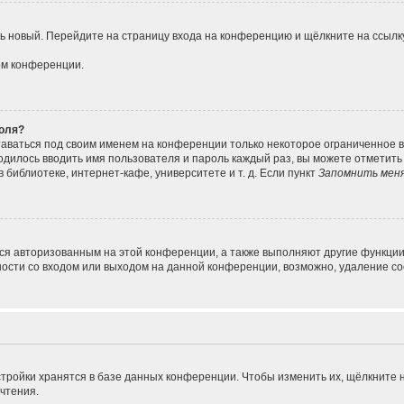
ить новый. Перейдите на страницу входа на конференцию и щёлкните на ссыл
ом конференции.
роля?
таваться под своим именем на конференции только некоторое ограниченное вр
ходилось вводить имя пользователя и пароль каждый раз, вы можете отметит
библиотеке, интернет-кафе, университете и т. д. Если пункт
Запомнить мен
ься авторизованным на этой конференции, а также выполняют другие функции
сти со входом или выходом на данной конференции, возможно, удаление coo
тройки хранятся в базе данных конференции. Чтобы изменить их, щёлкните 
очтения.