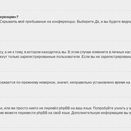
ференции»?
Скрывать моё пребывание на конференции
. Выберите
Да
, и вы будете вид
 а не к тому, в котором находитесь вы. В этом случае измените в личных наст
, могут только зарегистрированные пользователи. Если вы не зарегистрирован
ображается по-прежнему неверное, значит, неправильно установлено время н
, или же просто никто не перевёл phpBB на ваш язык. Попробуйте узнать у
 сами можете перевести phpBB на свой язык. Дополнительную информацию вы 