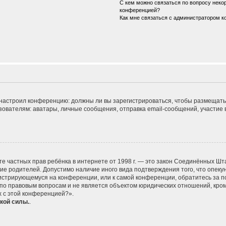
С кем можно связаться по вопросу некор
конференцией?
Как мне связаться с администратором 
ор настроил конференцию: должны ли вы зарегистрироваться, чтобы размещать
телям: аватары, личные сообщения, отправка email-сообщений, участие в гру
 защите частных прав ребёнка в интернете от 1998 г. — это закон Соединённых
сие родителей. Допустимо наличие иного вида подтверждения того, что опе
егистрирующемуся на конференции, или к самой конференции, обратитесь за п
 правовым вопросам и не является объектом юридических отношений, кроме 
х с этой конференцией?».
кой силы.
.