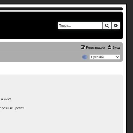
Поиск
Расшир
Регистрация
Вход
 в них?
т разные цвета?