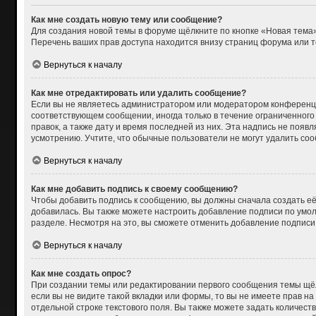
Как мне создать новую тему или сообщение?
Для создания новой темы в форуме щёлкните по кнопке «Новая тема»
Перечень ваших прав доступа находится внизу страниц форума или т
Вернуться к началу
Как мне отредактировать или удалить сообщение?
Если вы не являетесь администратором или модератором конференци
соответствующем сообщении, иногда только в течение ограниченного 
правок, а также дату и время последней из них. Эта надпись не поя
усмотрению. Учтите, что обычные пользователи не могут удалить сооб
Вернуться к началу
Как мне добавить подпись к своему сообщению?
Чтобы добавить подпись к сообщению, вы должны сначала создать её
добавилась. Вы также можете настроить добавление подписи по умо
разделе. Несмотря на это, вы сможете отменить добавление подпис
Вернуться к началу
Как мне создать опрос?
При создании темы или редактировании первого сообщения темы щёл
если вы не видите такой вкладки или формы, то вы не имеете прав на
отдельной строке текстового поля. Вы также можете задать количест