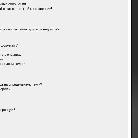
чные сообщения!
l от кого-то с этой конференции!
й в списках моих друзей и недругов?
и форумам?
стую страницу!
и?
ные мной темы?
ься на определённую тему?
форум?
ференции?