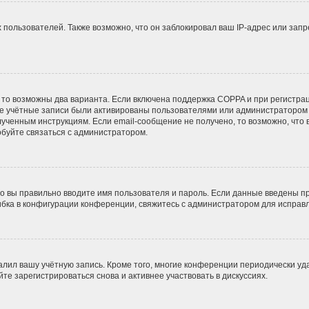
ользователей. Также возможно, что он заблокировал ваш IP-адрес или запр
 то возможны два варианта. Если включена поддержка COPPA и при регистрац
ые учётные записи были активированы пользователями или администратором 
ученным инструкциям. Если email-сообщение не получено, то возможно, что 
обуйте связаться с администратором.
о вы правильно вводите имя пользователя и пароль. Если данные введены пр
ибка в конфигурации конференции, свяжитесь с администратором для исправл
алил вашу учётную запись. Кроме того, многие конференции периодически у
е зарегистрироваться снова и активнее участвовать в дискуссиях.