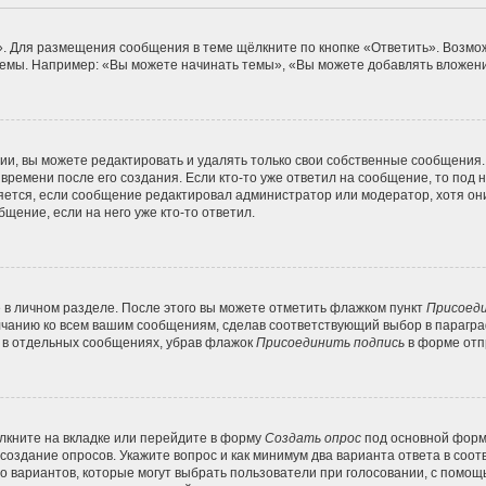
. Для размещения сообщения в теме щёлкните по кнопке «Ответить». Возмож
емы. Например: «Вы можете начинать темы», «Вы можете добавлять вложения
и, вы можете редактировать и удалять только свои собственные сообщения.
времени после его создания. Если кто-то уже ответил на сообщение, то под
вляется, если сообщение редактировал администратор или модератор, хотя он
щение, если на него уже кто-то ответил.
 в личном разделе. После этого вы можете отметить флажком пункт
Присоеди
лчанию ко всем вашим сообщениям, сделав соответствующий выбор в парагр
и в отдельных сообщениях, убрав флажок
Присоединить подпись
в форме отп
кните на вкладке или перейдите в форму
Создать опрос
под основной формо
 создание опросов. Укажите вопрос и как минимум два варианта ответа в соо
во вариантов, которые могут выбрать пользователи при голосовании, с помощ