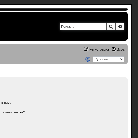
Поиск
Расшир
Регистрация
Вход
 в них?
т разные цвета?