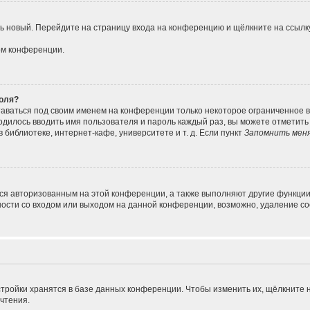
ить новый. Перейдите на страницу входа на конференцию и щёлкните на ссыл
ом конференции.
роля?
таваться под своим именем на конференции только некоторое ограниченное вр
ходилось вводить имя пользователя и пароль каждый раз, вы можете отметит
библиотеке, интернет-кафе, университете и т. д. Если пункт
Запомнить мен
ься авторизованным на этой конференции, а также выполняют другие функции
сти со входом или выходом на данной конференции, возможно, удаление coo
тройки хранятся в базе данных конференции. Чтобы изменить их, щёлкните 
очтения.