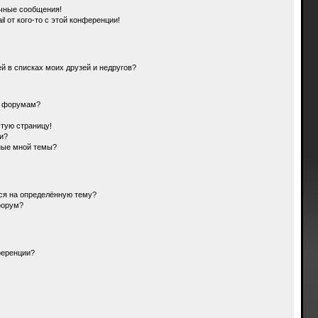
чные сообщения!
l от кого-то с этой конференции!
й в списках моих друзей и недругов?
и форумам?
стую страницу!
и?
ные мной темы?
ься на определённую тему?
форум?
ференции?