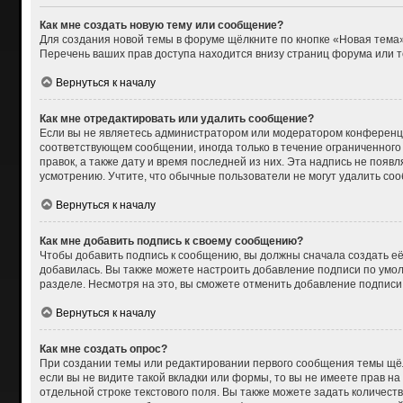
Как мне создать новую тему или сообщение?
Для создания новой темы в форуме щёлкните по кнопке «Новая тема»
Перечень ваших прав доступа находится внизу страниц форума или т
Вернуться к началу
Как мне отредактировать или удалить сообщение?
Если вы не являетесь администратором или модератором конференци
соответствующем сообщении, иногда только в течение ограниченного 
правок, а также дату и время последней из них. Эта надпись не поя
усмотрению. Учтите, что обычные пользователи не могут удалить сооб
Вернуться к началу
Как мне добавить подпись к своему сообщению?
Чтобы добавить подпись к сообщению, вы должны сначала создать её
добавилась. Вы также можете настроить добавление подписи по умо
разделе. Несмотря на это, вы сможете отменить добавление подпис
Вернуться к началу
Как мне создать опрос?
При создании темы или редактировании первого сообщения темы щёл
если вы не видите такой вкладки или формы, то вы не имеете прав на
отдельной строке текстового поля. Вы также можете задать количест