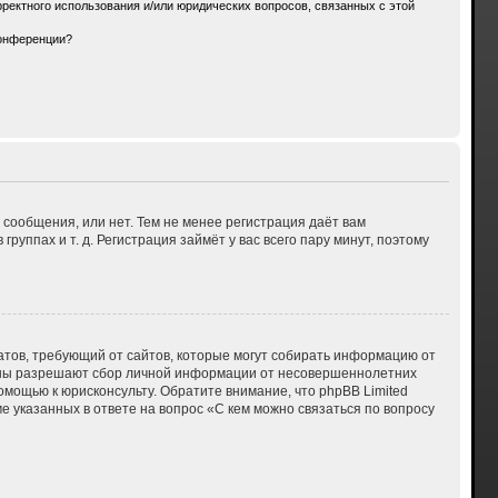
ректного использования и/или юридических вопросов, связанных с этой
конференции?
 сообщения, или нет. Тем не менее регистрация даёт вам
ппах и т. д. Регистрация займёт у вас всего пару минут, поэтому
 Штатов, требующий от сайтов, которые могут собирать информацию от
куны разрешают сбор личной информации от несовершеннолетних
омощью к юрисконсульту. Обратите внимание, что phpBB Limited
указанных в ответе на вопрос «С кем можно связаться по вопросу