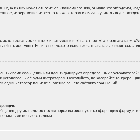
. Одно из них может относиться к вашему званию, обычно это звёздочки, ква
крупное, изображение известно как «аватара» и обычно уникально для каждог
 с использованием четырёх инструментов: «Граватар», «Галерея аватар», «
могут быть доступны. Если вы не можете использовать аватары, свяжитесь с
данных вами сообщений или идентифицируют определённых пользователей: 
ни установлены её администратором. Пожалуйста, не засоряйте конференцию
ли администратор понизят значение вашего счётчика сообщений.
ференцию!
общения другим пользователям через встроенную в конференцию форму, и то
 анонимными пользователями.