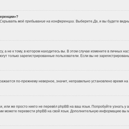
ференции»?
Скрывать моё пребывание на конференции
. Выберите
Да
, и вы будете вид
 а не к тому, в котором находитесь вы. В этом случае измените в личных наст
, могут только зарегистрированные пользователи. Если вы не зарегистрирован
ображается по-прежнему неверное, значит, неправильно установлено время н
, или же просто никто не перевёл phpBB на ваш язык. Попробуйте узнать у
 сами можете перевести phpBB на свой язык. Дополнительную информацию вы 