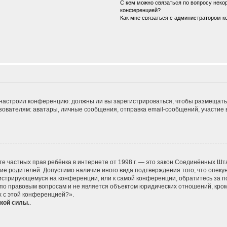
С кем можно связаться по вопросу некор
конференцией?
Как мне связаться с администратором 
ор настроил конференцию: должны ли вы зарегистрироваться, чтобы размещать
телям: аватары, личные сообщения, отправка email-сообщений, участие в гру
 защите частных прав ребёнка в интернете от 1998 г. — это закон Соединённых
сие родителей. Допустимо наличие иного вида подтверждения того, что опе
егистрирующемуся на конференции, или к самой конференции, обратитесь за п
 правовым вопросам и не является объектом юридических отношений, кроме 
х с этой конференцией?».
кой силы.
.