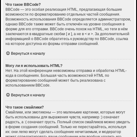
Что такое BBCode?
BBCode — это особая реализация HTML, предлагающая большие
возможности по форматированию отдельных частей сообщения.
Возможность использования BBCode определяется администратором,
однако BBCode также может быть отключён на уровне сообщения в
форме для его отправки. BBCode очень похож на HTML, но теги в нём
заключаются в квадратные скобки [ и ], а не в < и >. За дополнительной
информацией о BBCode обратитесь к руководству по BBCode, ссылка
на которое доступна из формы отправки сообщений.
Вернуться к началу
Могу ли я использовать HTML?
Нет. На этой конференции невозможны отправка и обработка HTML-
кода в сообщениях. Большая часть возможностей HTML по
форматированию сообщений может быть реализована с
использованием BBCode.
Вернуться к началу
Что такое смайлики?
Смайлики, или эмотиконы — это маленькие картинки, которые могут
быть использованы для выражения чувств, например :) означает
радость, а :( означает грусть. Полный список смайликов можно увидеть
в форме создания сообщений. Только не перестарайтесь, используя
их: они легко могут сделать сообщение нечитаемым, и модератор
может отредактировать ваше сообщение или вообще удалить его.