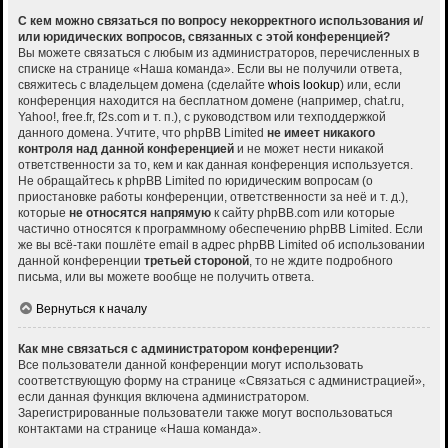
С кем можно связаться по вопросу некорректного использования и/
или юридических вопросов, связанных с этой конференцией?
Вы можете связаться с любым из администраторов, перечисленных в
списке на странице «Наша команда». Если вы не получили ответа,
свяжитесь с владельцем домена (сделайте
whois lookup
) или, если
конференция находится на бесплатном домене (например, chat.ru,
Yahoo!, free.fr, f2s.com и т. п.), с руководством или техподдержкой
данного домена. Учтите, что phpBB Limited
не имеет никакого
контроля над данной конференцией
и не может нести никакой
ответственности за то, кем и как данная конференция используется.
Не обращайтесь к phpBB Limited по юридическим вопросам (о
приостановке работы конференции, ответственности за неё и т. д.),
которые
не относятся напрямую
к сайту phpBB.com или которые
частично относятся к программному обеспечению phpBB Limited. Если
же вы всё-таки пошлёте email в адрес phpBB Limited об использовании
данной конференции
третьей стороной
, то не ждите подробного
письма, или вы можете вообще не получить ответа.
Вернуться к началу
Как мне связаться с администратором конференции?
Все пользователи данной конференции могут использовать
соответствующую форму на странице «Связаться с администрацией»,
если данная функция включена администратором.
Зарегистрированные пользователи также могут воспользоваться
контактами на странице «Наша команда».