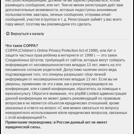
настроил конференцию: должны ли вы зарегистрироваться, чтобы
размещать сообщения, или нет. Тем не менее регистрация даёт вам
дополнительные возможности, которые недоступны анонимным
пользователям: аватары, личные сообщения, отправка email-
сообщений, участие в группах и т. д. Регистрация займёт у вас всего
пару минут, поэтому мы рекомендуем это сделать.
Вернуться к началу
Что такое COPPA?
COPPA (Children’s Online Privacy Protection Act of 1998), или Акт о
защите частных прав ребёнка в интернете от 1998 г. — это закон
Соединённых Штатов, требующий от сайтов, которые могут собирать
информацию от несовершеннолетних младше 13 лет, иметь на это
письменное согласие родителей. Допустимо наличие иного вида
подтверждения того, что опекуны разрешают сбор личной
информации от несовершеннолетних младше 13 лет. Если вы не
уверены, применимо ли это к вам, как к регистрирующемуся на
конференции, или к самой конференции, обратитесь за помощью к
юрисконсульту. Обратите внимание, что phpBB Limited администрация
данной конференции не может давать рекомендаций по правовым
вопросам и не является объектом юридических отношений, кроме
указанных в ответе на вопрос «С кем можно связаться по вопросу
некорректного использования и/или юридических вопросов, связанных
с этой конференцией?».
Примечание переводчика: в России данный акт не имеет
юридической силы.
.