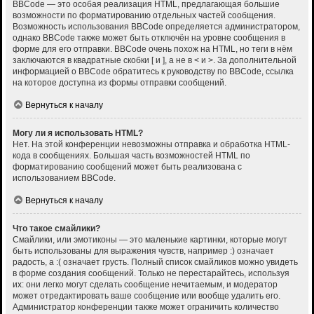
BBCode — это особая реализация HTML, предлагающая большие
возможности по форматированию отдельных частей сообщения.
Возможность использования BBCode определяется администратором,
однако BBCode также может быть отключён на уровне сообщения в
форме для его отправки. BBCode очень похож на HTML, но теги в нём
заключаются в квадратные скобки [ и ], а не в < и >. За дополнительной
информацией о BBCode обратитесь к руководству по BBCode, ссылка
на которое доступна из формы отправки сообщений.
Вернуться к началу
Могу ли я использовать HTML?
Нет. На этой конференции невозможны отправка и обработка HTML-
кода в сообщениях. Большая часть возможностей HTML по
форматированию сообщений может быть реализована с
использованием BBCode.
Вернуться к началу
Что такое смайлики?
Смайлики, или эмотиконы — это маленькие картинки, которые могут
быть использованы для выражения чувств, например :) означает
радость, а :( означает грусть. Полный список смайликов можно увидеть
в форме создания сообщений. Только не перестарайтесь, используя
их: они легко могут сделать сообщение нечитаемым, и модератор
может отредактировать ваше сообщение или вообще удалить его.
Администратор конференции также может ограничить количество