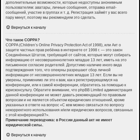
дополнительные возможности, которые недоступны анонимным
пользователям: аватары, личные сообщения, отправка email-
сообщений, участие в группах и т. д. Регистрация займёт у вас всего
пару минут, поэтому мы рекомендуем это сделать.
Вернуться к началу
Что такое COPPA?
COPPA (Children’s Online Privacy Protection Act of 1998), или Акт о
защите частных прав ребёнка в интернете от 1998 г. — это закон
Соединённых Штатов, требующий от сайтов, которые могут собирать
информацию от несовершеннолетних младше 13 лет, иметь на это
письменное согласие родителей. Допустимо наличие иного вида
подтверждения того, что опекуны разрешают сбор личной
информации от несовершеннолетних младше 13 лет. Если вы не
уверены, применимо ли это к вам, как к регистрирующемуся на
конференции, или к самой конференции, обратитесь за помощью к
юрисконсульту. Обратите внимание, что phpBB Limited администрация
данной конференции не может давать рекомендаций по правовым
вопросам и не является объектом юридических отношений, кроме
указанных в ответе на вопрос «С кем можно связаться по вопросу
некорректного использования и/или юридических вопросов, связанных
с этой конференцией?».
Примечание переводчика: в России данный акт не имеет
юридической силы.
.
Вернуться к началу