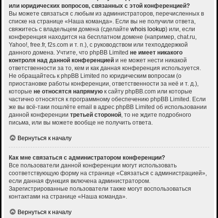
или юридических вопросов, связанных с этой конференцией?
Вы можете связаться с любым из администраторов, перечисленных в
списке на странице «Наша команда». Если вы не получили ответа,
свяжитесь с владельцем домена (сделайте
whois lookup
) или, если
конференция находится на бесплатном домене (например, chat.ru,
Yahoo!, free.fr, f2s.com и т. п.), с руководством или техподдержкой
данного домена. Учтите, что phpBB Limited
не имеет никакого
контроля над данной конференцией
и не может нести никакой
ответственности за то, кем и как данная конференция используется.
Не обращайтесь к phpBB Limited по юридическим вопросам (о
приостановке работы конференции, ответственности за неё и т. д.),
которые
не относятся напрямую
к сайту phpBB.com или которые
частично относятся к программному обеспечению phpBB Limited. Если
же вы всё-таки пошлёте email в адрес phpBB Limited об использовании
данной конференции
третьей стороной
, то не ждите подробного
письма, или вы можете вообще не получить ответа.
Вернуться к началу
Как мне связаться с администратором конференции?
Все пользователи данной конференции могут использовать
соответствующую форму на странице «Связаться с администрацией»,
если данная функция включена администратором.
Зарегистрированные пользователи также могут воспользоваться
контактами на странице «Наша команда».
Вернуться к началу