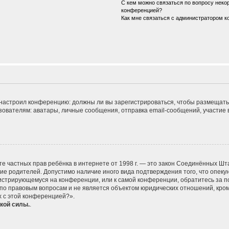
С кем можно связаться по вопросу некор
конференцией?
Как мне связаться с администратором 
ор настроил конференцию: должны ли вы зарегистрироваться, чтобы размещать
телям: аватары, личные сообщения, отправка email-сообщений, участие в гру
 защите частных прав ребёнка в интернете от 1998 г. — это закон Соединённых
сие родителей. Допустимо наличие иного вида подтверждения того, что опе
егистрирующемуся на конференции, или к самой конференции, обратитесь за п
 правовым вопросам и не является объектом юридических отношений, кроме 
х с этой конференцией?».
кой силы.
.