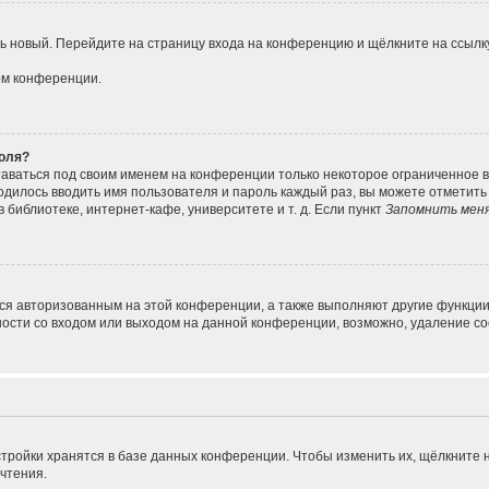
ить новый. Перейдите на страницу входа на конференцию и щёлкните на ссыл
ом конференции.
роля?
таваться под своим именем на конференции только некоторое ограниченное вр
ходилось вводить имя пользователя и пароль каждый раз, вы можете отметит
библиотеке, интернет-кафе, университете и т. д. Если пункт
Запомнить мен
ься авторизованным на этой конференции, а также выполняют другие функции
сти со входом или выходом на данной конференции, возможно, удаление coo
тройки хранятся в базе данных конференции. Чтобы изменить их, щёлкните 
очтения.