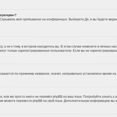
ференции»?
Скрывать моё пребывание на конференции
. Выберите
Да
, и вы будете вид
 а не к тому, в котором находитесь вы. В этом случае измените в личных наст
, могут только зарегистрированные пользователи. Если вы не зарегистрирован
ображается по-прежнему неверное, значит, неправильно установлено время н
, или же просто никто не перевёл phpBB на ваш язык. Попробуйте узнать у
 сами можете перевести phpBB на свой язык. Дополнительную информацию вы 