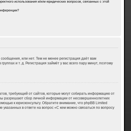
ректного использования и/или юридических вопросов, связанных с этой
конференции?
 сообщения, или нет. Тем не менее регистрация даёт вам
ппах и т. д. Регистрация займёт у вас всего пару минут, поэтому
 Штатов, требующий от сайтов, которые могут собирать информацию от
куны разрешают сбор личной информации от несовершеннолетних
омощью к юрисконсульту. Обратите внимание, что phpBB Limited
указанных в ответе на вопрос «С кем можно связаться по вопросу