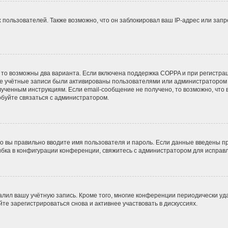
ользователей. Также возможно, что он заблокировал ваш IP-адрес или запр
 то возможны два варианта. Если включена поддержка COPPA и при регистрац
ые учётные записи были активированы пользователями или администратором 
ученным инструкциям. Если email-сообщение не получено, то возможно, что 
обуйте связаться с администратором.
о вы правильно вводите имя пользователя и пароль. Если данные введены пр
ибка в конфигурации конференции, свяжитесь с администратором для исправл
алил вашу учётную запись. Кроме того, многие конференции периодически у
е зарегистрироваться снова и активнее участвовать в дискуссиях.