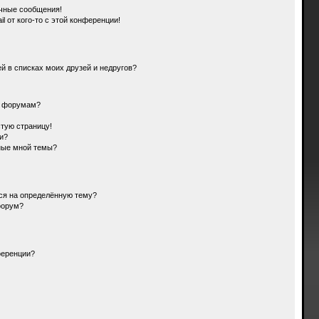
чные сообщения!
l от кого-то с этой конференции!
й в списках моих друзей и недругов?
и форумам?
стую страницу!
и?
ные мной темы?
ься на определённую тему?
форум?
ференции?