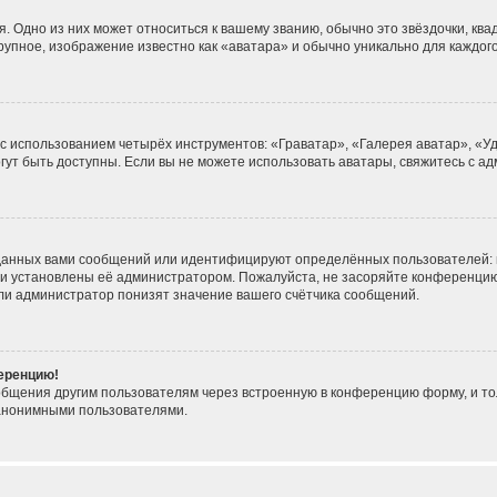
. Одно из них может относиться к вашему званию, обычно это звёздочки, ква
крупное, изображение известно как «аватара» и обычно уникально для каждог
 с использованием четырёх инструментов: «Граватар», «Галерея аватар», «
могут быть доступны. Если вы не можете использовать аватары, свяжитесь с
данных вами сообщений или идентифицируют определённых пользователей: 
ни установлены её администратором. Пожалуйста, не засоряйте конференцию
ли администратор понизят значение вашего счётчика сообщений.
ференцию!
общения другим пользователям через встроенную в конференцию форму, и то
 анонимными пользователями.