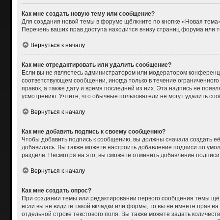
Как мне создать новую тему или сообщение?
Для создания новой темы в форуме щёлкните по кнопке «Новая тема»
Перечень ваших прав доступа находится внизу страниц форума или т
Вернуться к началу
Как мне отредактировать или удалить сообщение?
Если вы не являетесь администратором или модератором конференци
соответствующем сообщении, иногда только в течение ограниченного 
правок, а также дату и время последней из них. Эта надпись не поя
усмотрению. Учтите, что обычные пользователи не могут удалить сооб
Вернуться к началу
Как мне добавить подпись к своему сообщению?
Чтобы добавить подпись к сообщению, вы должны сначала создать её
добавилась. Вы также можете настроить добавление подписи по умо
разделе. Несмотря на это, вы сможете отменить добавление подпис
Вернуться к началу
Как мне создать опрос?
При создании темы или редактировании первого сообщения темы щёл
если вы не видите такой вкладки или формы, то вы не имеете прав на
отдельной строке текстового поля. Вы также можете задать количест