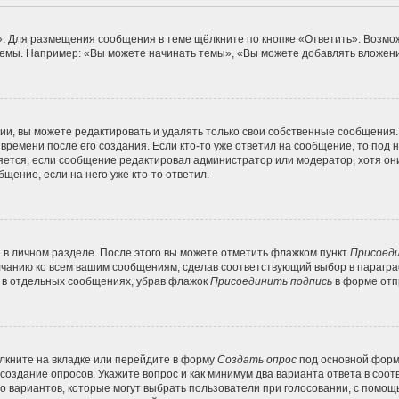
. Для размещения сообщения в теме щёлкните по кнопке «Ответить». Возмож
емы. Например: «Вы можете начинать темы», «Вы можете добавлять вложения
и, вы можете редактировать и удалять только свои собственные сообщения.
времени после его создания. Если кто-то уже ответил на сообщение, то под
вляется, если сообщение редактировал администратор или модератор, хотя он
щение, если на него уже кто-то ответил.
 в личном разделе. После этого вы можете отметить флажком пункт
Присоеди
лчанию ко всем вашим сообщениям, сделав соответствующий выбор в парагр
и в отдельных сообщениях, убрав флажок
Присоединить подпись
в форме отп
кните на вкладке или перейдите в форму
Создать опрос
под основной формо
 создание опросов. Укажите вопрос и как минимум два варианта ответа в соо
во вариантов, которые могут выбрать пользователи при голосовании, с помощ